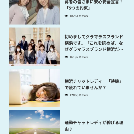
募者の皆さまに安心安全宣言！
「5つの約束」
18261 Views
初めましてグラマラスブランド
横浜です。「これを読めば、な
ぜグラマラスブランド横浜だと
稼げるのかが分かります」
16192 Views
横浜チャットレディ 「待機」
で疲れていませんか？
12066 Views
通勤チャットレディが稼げる理
由♪