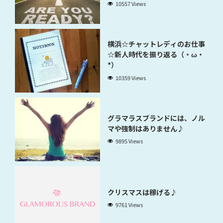
10557 Views
横浜☆チャットレディのお仕事
☆新人時代を振り返る（・ω・
*）
10359 Views
グラマラスブランドには、ノル
マや強制はありません♪
9895 Views
クリスマスは稼げる♪
9761 Views