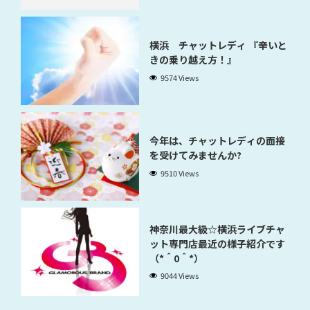
横浜 チャットレディ 『辛いと
きの乗り越え方！』
9574 Views
今年は、チャットレディの面接
を受けてみませんか?
9510 Views
神奈川最大級☆横浜ライブチャ
ット専門店最近の様子紹介です
（*＾0＾*）
9044 Views