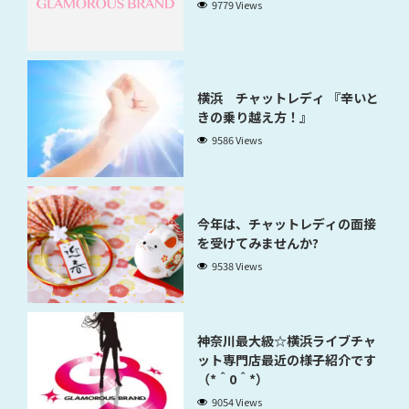
9779 Views
横浜 チャットレディ 『辛いと
きの乗り越え方！』
9586 Views
今年は、チャットレディの面接
を受けてみませんか?
9538 Views
神奈川最大級☆横浜ライブチャ
ット専門店最近の様子紹介です
（*＾0＾*）
9054 Views