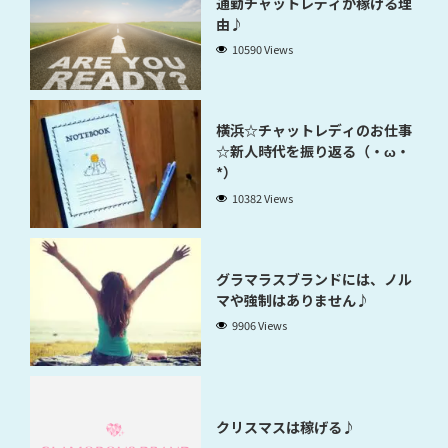
通勤チャットレディが稼げる理
由♪
10590 Views
横浜☆チャットレディのお仕事
☆新人時代を振り返る（・ω・
*）
10382 Views
グラマラスブランドには、ノル
マや強制はありません♪
9906 Views
クリスマスは稼げる♪