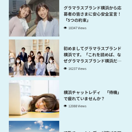
グラマラスブランド横浜から応
募者の皆さまに安心安全宣言！
「5つの約束」
18347 Views
初めましてグラマラスブランド
横浜です。「これを読めば、な
ぜグラマラスブランド横浜だと
稼げるのかが分かります」
16237 Views
横浜チャットレディ 「待機」
で疲れていませんか？
12088 Views