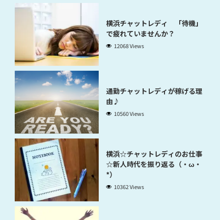
横浜チャットレディ 「待機」
で疲れていませんか？
12068 Views
通勤チャットレディが稼げる理
由♪
10560 Views
横浜☆チャットレディのお仕事
☆新人時代を振り返る（・ω・
*）
10362 Views