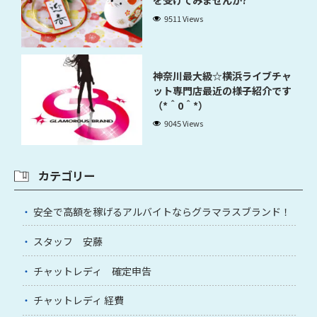
を受けてみませんか?
9511 Views
神奈川最大級☆横浜ライブチャ
ット専門店最近の様子紹介です
（*＾0＾*）
9045 Views
カテゴリー
安全で高額を稼げるアルバイトならグラマラスブランド！
スタッフ 安藤
チャットレディ 確定申告
チャットレディ 経費