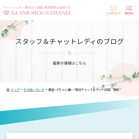
チャットレディ横浜求人募集 横浜駅西口徒歩5分
CONTACT
MENU
スタッフ＆チャットレディのブログ
最新の情報はこちら
トップ
>
その他いろいろ
>
裏話～Eちゃん編～“現役チャットレディー前田 明希”