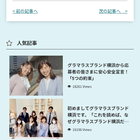
< 前の記事へ
次の記事へ >
人気記事
グラマラスブランド横浜から応
募者の皆さまに安心安全宣言！
「5つの約束」
18261 Views
初めましてグラマラスブランド
横浜です。「これを読めば、な
ぜグラマラスブランド横浜だと
稼げるのかが分かります」
16196 Views