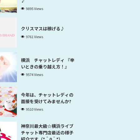
♪
9895 Views
クリスマスは稼げる♪
9761 Views
横浜 チャットレディ 『辛
いときの乗り越え方！』
9574 Views
今年は、チャットレディの
面接を受けてみませんか?
9510 Views
神奈川最大級☆横浜ライブ
チャット専門店最近の様子
紹介です（*＾0＾*）