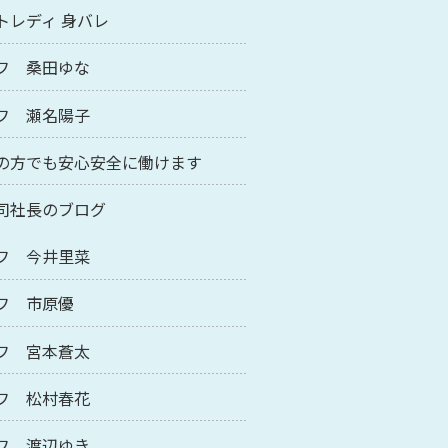
トレディ 身バレ
フ 桑田ゆな
フ 瀬名陽子
の方でも安心安全に働けます
司社長のブログ
フ 今井里菜
フ 市原優
フ 宮本蒼太
フ 松村春花
フ 渡辺ゆき