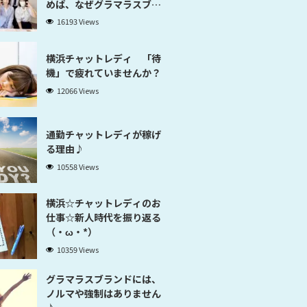
めば、なぜグラマラスブラ
ンド横浜だと稼げるのかが
16193 Views
分かります」
横浜チャットレディ 「待
機」で疲れていませんか？
12066 Views
通勤チャットレディが稼げ
る理由♪
10558 Views
横浜☆チャットレディのお
仕事☆新人時代を振り返る
（・ω・*）
10359 Views
グラマラスブランドには、
ノルマや強制はありません