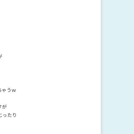
が
ちゃうｗ
すが
じったり