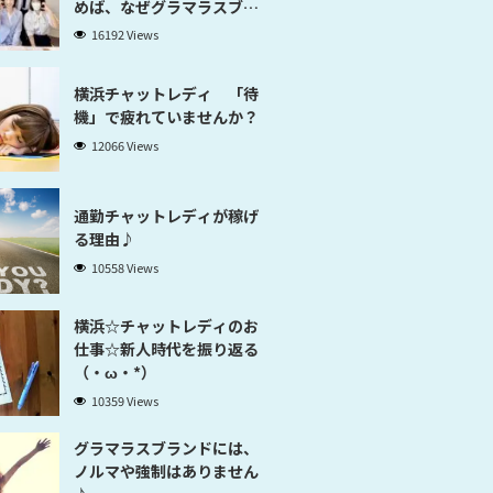
めば、なぜグラマラスブラ
ンド横浜だと稼げるのかが
16192 Views
分かります」
横浜チャットレディ 「待
機」で疲れていませんか？
12066 Views
通勤チャットレディが稼げ
る理由♪
10558 Views
横浜☆チャットレディのお
仕事☆新人時代を振り返る
（・ω・*）
10359 Views
グラマラスブランドには、
ノルマや強制はありません