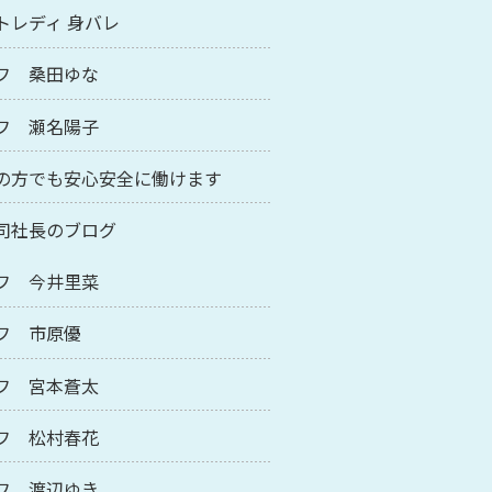
トレディ 身バレ
フ 桑田ゆな
フ 瀬名陽子
の方でも安心安全に働けます
司社長のブログ
フ 今井里菜
フ 市原優
フ 宮本蒼太
フ 松村春花
フ 渡辺ゆき