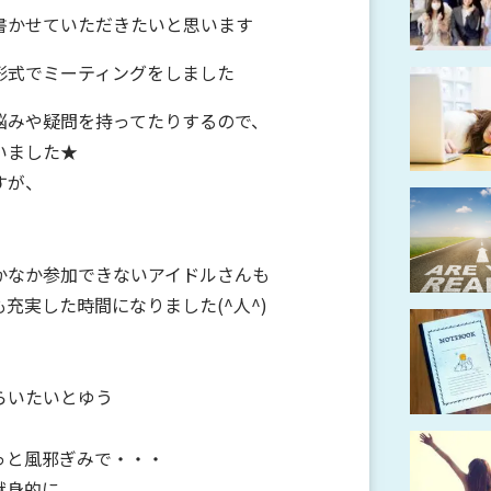
書かせていただきたいと思います
形式でミーティングをしました
悩みや疑問を持ってたりするので、
いました★
すが、
」
かなか参加できないアイドルさんも
充実した時間になりました(^人^)
、
らいたいとゆう
っと風邪ぎみで・・・
献身的に