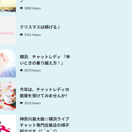
♪
9895 Views
クリスマスは稼げる♪
9761 Views
横浜 チャットレディ 『辛
いときの乗り越え方！』
9574 Views
今年は、チャットレディの
面接を受けてみませんか?
9510 Views
神奈川最大級☆横浜ライブ
チャット専門店最近の様子
紹介です（*＾0＾*）