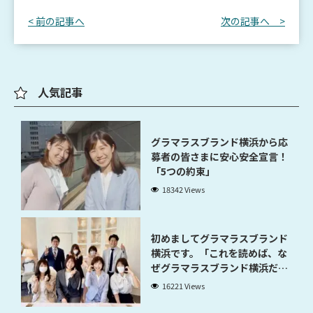
< 前の記事へ
次の記事へ >
人気記事
グラマラスブランド横浜から応
募者の皆さまに安心安全宣言！
「5つの約束」
18342 Views
初めましてグラマラスブランド
横浜です。「これを読めば、な
ぜグラマラスブランド横浜だと
稼げるのかが分かります」
16221 Views