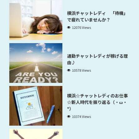
横浜チャットレディ 「待機」
で疲れていませんか？
12076 Views
通勤チャットレディが稼げる理
由♪
10578 Views
横浜☆チャットレディのお仕事
☆新人時代を振り返る（・ω・
*）
10374 Views