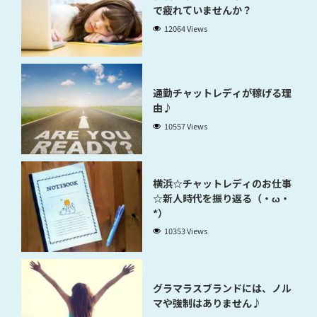
で疲れていませんか？
12064 Views
通勤チャットレディが稼げる理
由♪
10557 Views
横浜☆チャットレディのお仕事
☆新人時代を振り返る（・ω・
*）
10353 Views
グラマラスブランドには、ノル
マや強制はありません♪