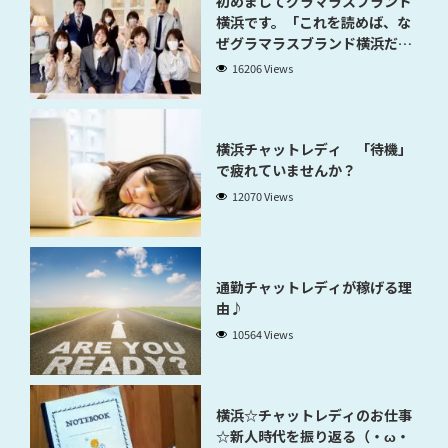
初めましてグラマラスブランド
横浜です。「これを読めば、な
ぜグラマラスブランド横浜だと
稼げるのかが分かります」
16206 Views
横浜チャットレディ 「待機」
で疲れていませんか？
12070 Views
通勤チャットレディが稼げる理
由♪
10564 Views
横浜☆チャットレディのお仕事
☆新人時代を振り返る（・ω・