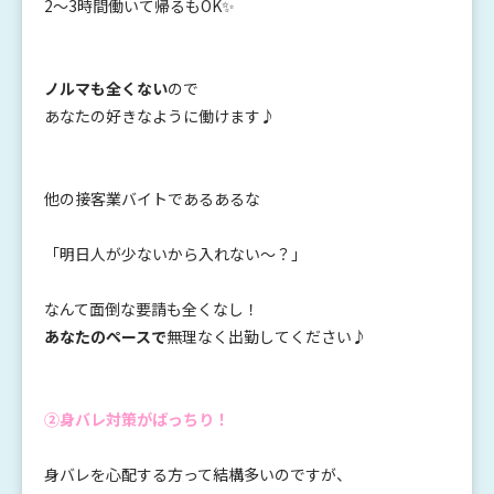
2〜3時間働いて帰るもOK✨
ノルマも全くない
ので
あなたの好きなように働けます♪
他の接客業バイトであるあるな
「明日人が少ないから入れない〜？」
なんて面倒な要請も全くなし！
あなたのペースで
無理なく出勤してください♪
②身バレ対策がばっちり！
身バレを心配する方って結構多いのですが、