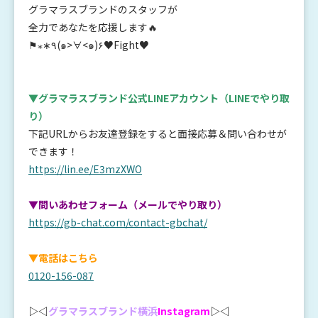
グラマラスブランドのスタッフが
全力であなたを応援します🔥
⚑⁎∗٩(๑>∀<๑)۶♥Fight♥
▼グラマラスブランド公式LINEアカウント
（LINEでやり取
り）
下記URLからお友達登録をすると面接応募＆問い合わせが
できます！
https://lin.ee/E3mzXWO
▼問いあわせフォーム（メールでやり取り）
https://gb-chat.com/contact-gbchat/
▼電話はこちら
0120-156-087
▷◁
グラマラスブランド横浜
Instagram
▷◁