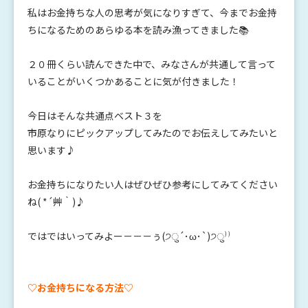
私はお金持ちな人の思考が気になりすぎて、今までお金持
ちになるためのあらゆる本を読み漁ってきました📚
２０冊くらい読んできた中で、みなさんが共通して言って
いることがいくつかあることに気が付きました！
今日はそんな共通点ベスト３を
市原なりにピックアップしてみたのでお伝えしてみたいと
思います♪
お金持ちになりたい人はぜひぜひ参考にしてみてください
ね( *´艸｀)♪
ではではいってみよー－－－ぅ(੭ु´･ω･`)੭ु⁾⁾
♡お金持ちになる方法♡