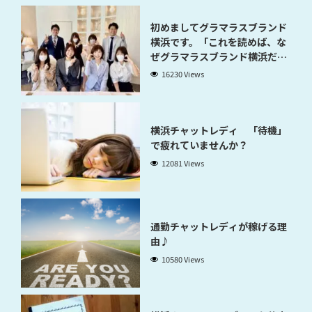
初めましてグラマラスブランド
横浜です。「これを読めば、な
ぜグラマラスブランド横浜だと
稼げるのかが分かります」
16230 Views
横浜チャットレディ 「待機」
で疲れていませんか？
12081 Views
通勤チャットレディが稼げる理
由♪
10580 Views