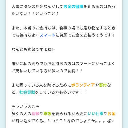
大事にタンス貯金なんかして
お金の循環
を止めるのはもっ
たいない！！ということ♪
また、本当のお金持ちは、食事の場でも贈り物をするとき
でも気持ちよく
スマート
に
笑顔でお金を支払うそうです！
なんとも素敵ですよね✨
確かに私の周りでもお金持ちの方はスマートにかっこよく
お支払いしている方が多いので納得！！
また困っている人を助けるために
ボランティア
や
寄付
な
ど、
社会貢献
をしている方も多いです！！
そういう人こそ
多くの人の
信頼
や
尊敬
を得られるから
更に
いい仕事
や
お金
が舞い込んでくる、ということなのでしょうか。。。💰✨