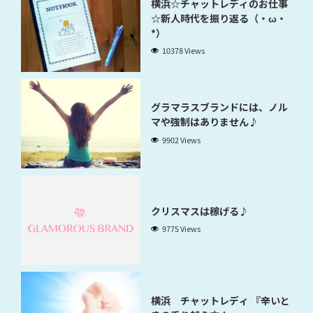
横浜☆チャットレディのお仕事
☆新人時代を振り返る（・ω・
*）
10378 Views
グラマラスブランドには、ノル
マや強制はありません♪
9902 Views
クリスマスは稼げる♪
9775 Views
横浜 チャットレディ 『辛いと