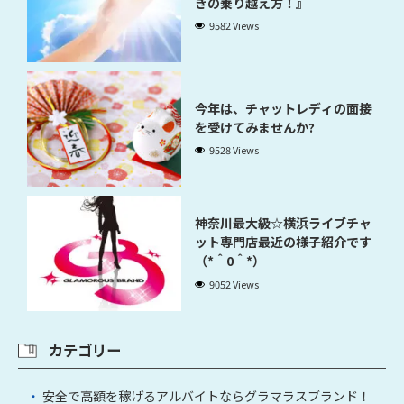
きの乗り越え方！』
9582 Views
今年は、チャットレディの面接
を受けてみませんか?
9528 Views
神奈川最大級☆横浜ライブチャ
ット専門店最近の様子紹介です
（*＾0＾*）
9052 Views
カテゴリー
安全で高額を稼げるアルバイトならグラマラスブランド！