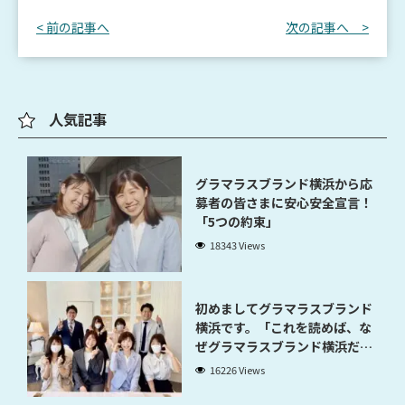
< 前の記事へ
次の記事へ >
人気記事
グラマラスブランド横浜から応
募者の皆さまに安心安全宣言！
「5つの約束」
18343 Views
初めましてグラマラスブランド
横浜です。「これを読めば、な
ぜグラマラスブランド横浜だと
稼げるのかが分かります」
16226 Views