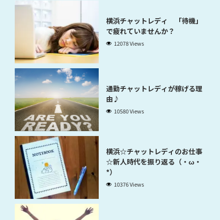
横浜チャットレディ 「待機」
で疲れていませんか？
12078 Views
通勤チャットレディが稼げる理
由♪
10580 Views
横浜☆チャットレディのお仕事
☆新人時代を振り返る（・ω・
*）
10376 Views