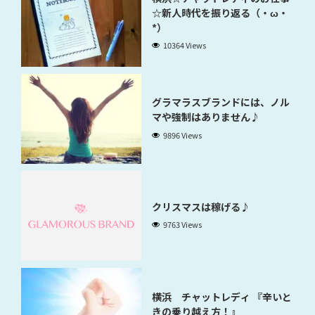
☆新人時代を振り返る（・ω・
*）
10364 Views
グラマラスブランドには、ノル
マや強制はありません♪
9896 Views
クリスマスは稼げる♪
9763 Views
横浜 チャットレディ 『辛いと
きの乗り越え方！』