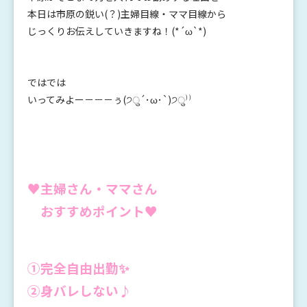
本日は市原の鋭い(？)主婦目線・ママ目線から
じっくりお伝えしていきますね！(*´ω`*)
ではでは
いってみよー－－－ぅ(੭ु´･ω･`)੭ु⁾⁾
♥主婦さん・ママさん
おすすめポイント♥
①完全自由出勤✨
②身バレしない♪