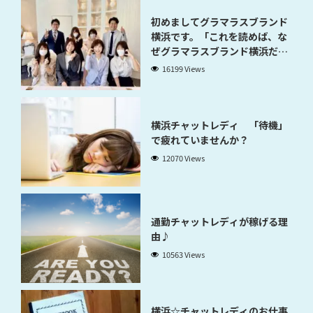
初めましてグラマラスブランド
横浜です。「これを読めば、な
ぜグラマラスブランド横浜だと
稼げるのかが分かります」
16199 Views
横浜チャットレディ 「待機」
で疲れていませんか？
12070 Views
通勤チャットレディが稼げる理
由♪
10563 Views
横浜☆チャットレディのお仕事