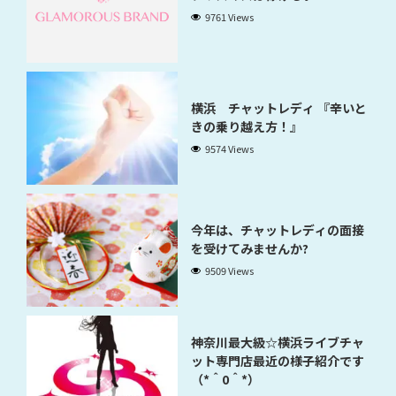
9761 Views
横浜 チャットレディ 『辛いと
きの乗り越え方！』
9574 Views
今年は、チャットレディの面接
を受けてみませんか?
9509 Views
神奈川最大級☆横浜ライブチャ
ット専門店最近の様子紹介です
（*＾0＾*）