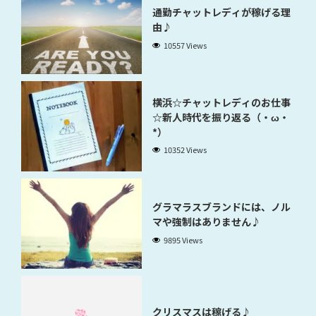
通勤チャットレディが稼げる理
由♪
10557 Views
横浜☆チャットレディのお仕事
☆新人時代を振り返る（・ω・
*）
10352 Views
グラマラスブランドには、ノル
マや強制はありません♪
9895 Views
クリスマスは稼げる♪