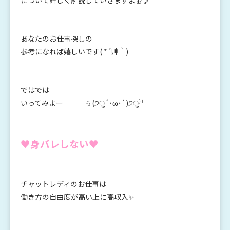
について詳しく解説していきますよぉ♪
あなたのお仕事探しの
参考になれば嬉しいです( *´艸｀)
ではでは
いってみよー－－－ぅ(੭ु´･ω･`)੭ु⁾⁾
♥身バレしない♥
チャットレディのお仕事は
働き方の自由度が高い上に高収入✨