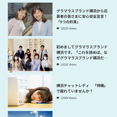
グラマラスブランド横浜から応
募者の皆さまに安心安全宣言！
「5つの約束」
18255 Views
初めましてグラマラスブランド
横浜です。「これを読めば、な
ぜグラマラスブランド横浜だと
稼げるのかが分かります」
16191 Views
横浜チャットレディ 「待機」
で疲れていませんか？
12064 Views