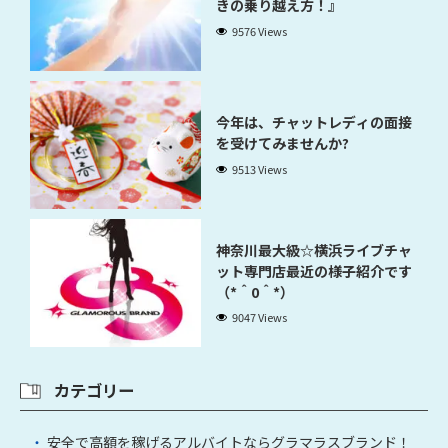
きの乗り越え方！』
9576 Views
今年は、チャットレディの面接
を受けてみませんか?
9513 Views
神奈川最大級☆横浜ライブチャ
ット専門店最近の様子紹介です
（*＾0＾*）
9047 Views
カテゴリー
安全で高額を稼げるアルバイトならグラマラスブランド！