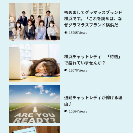
初めましてグラマラスブランド
横浜です。「これを読めば、な
ぜグラマラスブランド横浜だと
稼げるのかが分かります」
16205 Views
横浜チャットレディ 「待機」
で疲れていませんか？
12070 Views
通勤チャットレディが稼げる理
由♪
10564 Views