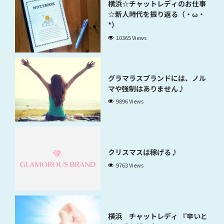
横浜☆チャットレディのお仕事
☆新人時代を振り返る（・ω・
*）
10365 Views
グラマラスブランドには、ノル
マや強制はありません♪
9896 Views
クリスマスは稼げる♪
9763 Views
横浜 チャットレディ 『辛いと