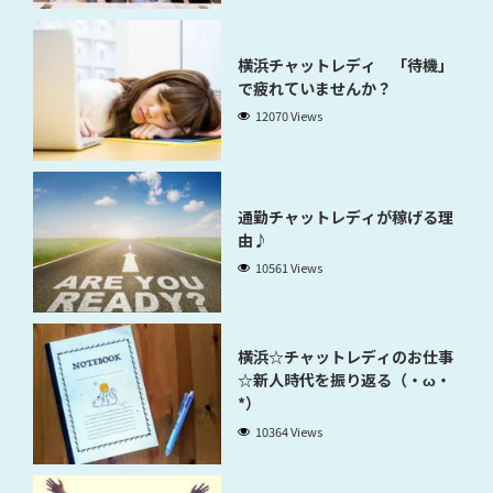
横浜チャットレディ 「待機」
で疲れていませんか？
12070 Views
通勤チャットレディが稼げる理
由♪
10561 Views
横浜☆チャットレディのお仕事
☆新人時代を振り返る（・ω・
*）
10364 Views