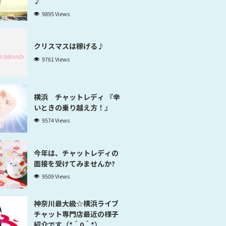
♪
9895 Views
クリスマスは稼げる♪
9761 Views
横浜 チャットレディ 『辛
いときの乗り越え方！』
9574 Views
今年は、チャットレディの
面接を受けてみませんか?
9509 Views
神奈川最大級☆横浜ライブ
チャット専門店最近の様子
紹介です（*＾0＾*）