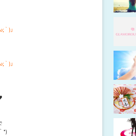
;｀)」
;｀)」
♥
で
*)