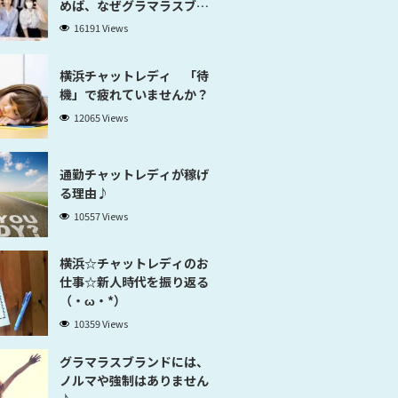
めば、なぜグラマラスブラ
ンド横浜だと稼げるのかが
16191 Views
分かります」
横浜チャットレディ 「待
機」で疲れていませんか？
12065 Views
通勤チャットレディが稼げ
る理由♪
10557 Views
横浜☆チャットレディのお
仕事☆新人時代を振り返る
（・ω・*）
10359 Views
グラマラスブランドには、
ノルマや強制はありません