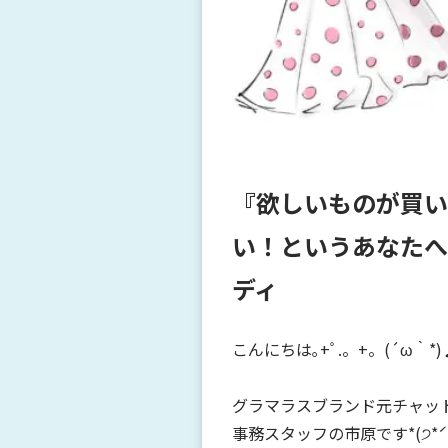
『欲しいものが買い
い！というあなたへ
ディ
こんにちは｡+ﾟ.。+。(´ω｀*
グラマラスブランド元チャッ
事務スタッフの市原です*(੭*ˊᵕˋ