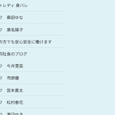
トレディ 身バレ
フ 桑田ゆな
フ 瀬名陽子
の方でも安心安全に働けます
司社長のブログ
フ 今井里菜
フ 市原優
フ 宮本蒼太
フ 松村春花
フ 渡辺ゆき