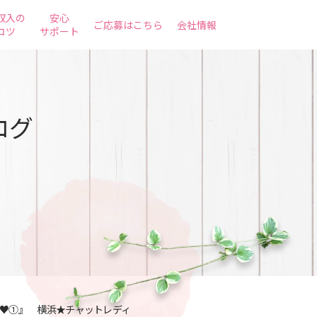
収入の
安心
ご応募はこちら
会社情報
コツ
サポート
ログ
♥①』 横浜★チャットレディ