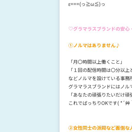
ε===(っ≧ω≦)っ
♡グラマラスブランドの安心
①ノルマはありません♪
「月〇時間以上働くこと」
「１回の配信時間は〇分以上
などノルマを設けている事務
グラマラスブランドにはノル
「あなたの頑張りたいだけ頑
これでばっちりOKです( *´艸
②女性同士の派閥など面倒な