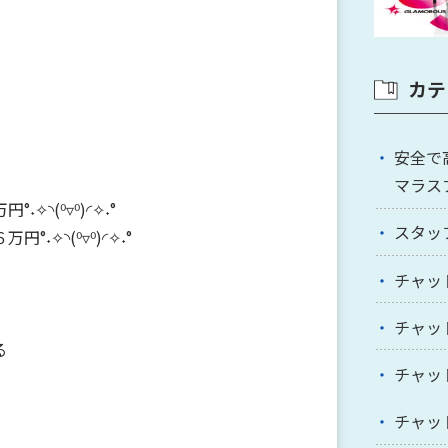
カテ
安全で
マラス
◝(⁰▿⁰)◜✧˖°
スタッ
✧◝(⁰▿⁰)◜✧˖°
チャッ
チャッ
る
チャッ
チャッ