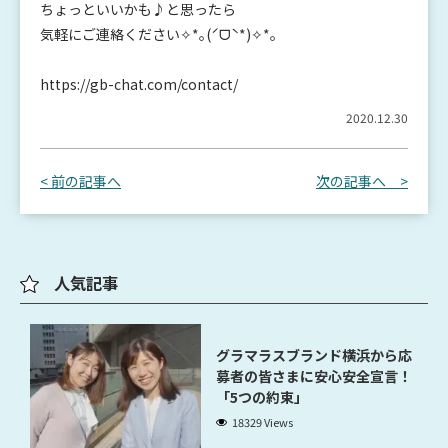
ちょっといいかも♪と思ったら
気軽にご連絡ください✧*｡(ˊᗜˋ*)✧*｡
https://gb-chat.com/contact/
2020.12.30
< 前の記事へ
次の記事へ >
人気記事
グラマラスブランド横浜から応
募者の皆さまに安心安全宣言！
「5つの約束」
18329 Views