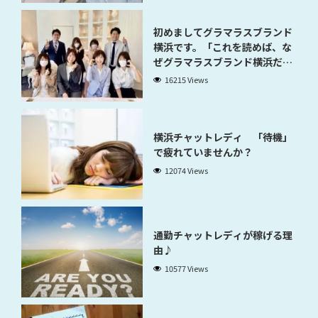
初めましてグラマラスブランド
横浜です。「これを読めば、な
ぜグラマラスブランド横浜だと
稼げるのかが分かります」
16215 Views
横浜チャットレディ 「待機」
で疲れていませんか？
12074 Views
通勤チャットレディが稼げる理
由♪
10577 Views