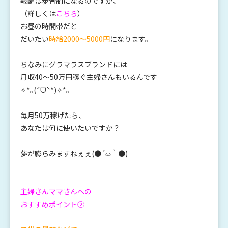
報酬は歩合制になるのですが、
（詳しくは
こちら
）
お昼の時間帯だと
だいたい
時給2000〜5000円
になります。
ちなみにグラマラスブランドには
月収40〜50万円稼ぐ主婦さんもいるんです
✧*｡(ˊᗜˋ*)✧*｡
毎月50万稼げたら、
あなたは何に使いたいですか？
夢が膨らみますねぇぇ(●´ω｀●)
主婦さんママさんへの
おすすめポイント②