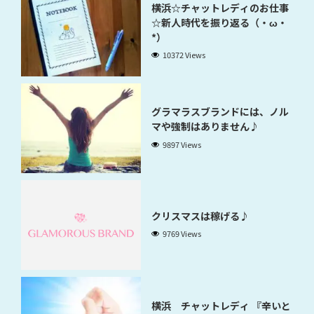
横浜☆チャットレディのお仕事
☆新人時代を振り返る（・ω・
*）
10372 Views
グラマラスブランドには、ノル
マや強制はありません♪
9897 Views
クリスマスは稼げる♪
9769 Views
横浜 チャットレディ 『辛いと