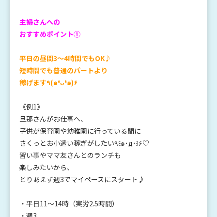
主婦さんへの
おすすめポイント①
平日の昼間3〜4時間でもOK♪
短時間でも普通のパートより
稼げます٩(๑❛ᴗ❛๑)۶
《例1》
旦那さんがお仕事へ、
子供が保育園や幼稚園に行っている間に
さくっとお小遣い稼ぎがしたい٩꒰๑･д･꒱۶♡
習い事やママ友さんとのランチも
楽しみたいから、
とりあえず週3でマイペースにスタート♪
・平日11〜14時（実労2.5時間）
・週3