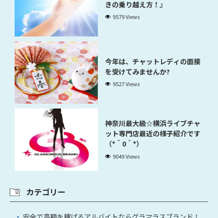
きの乗り越え方！』
9579 Views
今年は、チャットレディの面接
を受けてみませんか?
9527 Views
神奈川最大級☆横浜ライブチャ
ット専門店最近の様子紹介です
（*＾0＾*）
9049 Views
カテゴリー
安全で高額を稼げるアルバイトならグラマラスブランド！