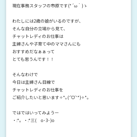
現在事務スタッフの市原です(*´ω｀)ゝ
わたしには2歳の娘がいるのですが、
そんな自分の立場から見て、
チャットレディのお仕事は
主婦さんや子育て中のママさんにも
おすすめだなぁぁって
とても思うんです！！
そんなわけで
今日は主婦さん目線で
チャットレディのお仕事を
ご紹介したいと思います✧*｡(ˊᗜˋ*)✧*｡
ではではいってみようー
・:*。・:*三( o･3･)o