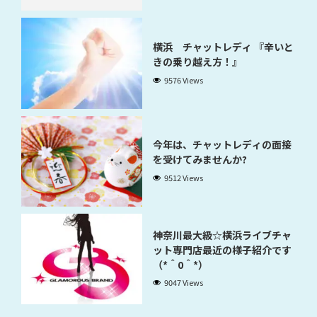
横浜 チャットレディ 『辛いと
きの乗り越え方！』
9576 Views
今年は、チャットレディの面接
を受けてみませんか?
9512 Views
神奈川最大級☆横浜ライブチャ
ット専門店最近の様子紹介です
（*＾0＾*）
9047 Views