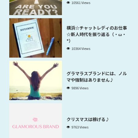
10561 Views
横浜☆チャットレディのお仕事
☆新人時代を振り返る（・ω・
*）
10364 Views
グラマラスブランドには、ノル
マや強制はありません♪
9896 Views
クリスマスは稼げる♪
9763 Views