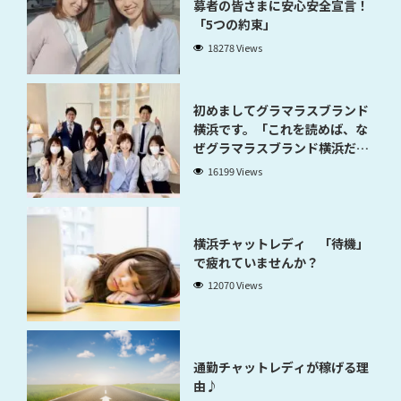
募者の皆さまに安心安全宣言！
「5つの約束」
18278 Views
初めましてグラマラスブランド
横浜です。「これを読めば、な
ぜグラマラスブランド横浜だと
稼げるのかが分かります」
16199 Views
横浜チャットレディ 「待機」
で疲れていませんか？
12070 Views
通勤チャットレディが稼げる理
由♪