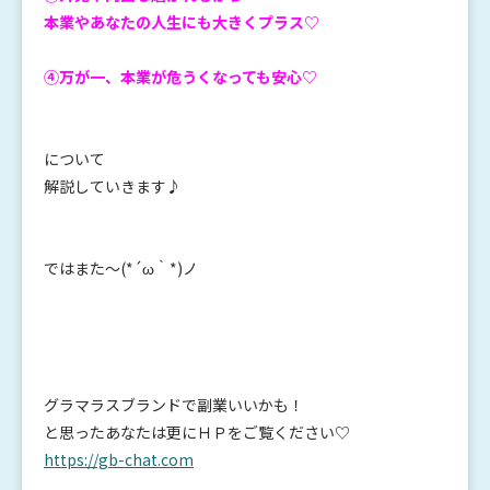
本業やあなたの人生にも大きくプラス♡
④万が一、本業が
危うくなっても安心♡
について
解説していきます♪
ではまた～(*´ω｀*)ノ
グラマラスブランドで副業いいかも！
と思ったあなたは更にＨＰをご覧ください♡
https://gb-chat.com