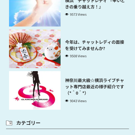
横浜 チャットレディ 『辛いと
きの乗り越え方！』
9573 Views
今年は、チャットレディの面接
を受けてみませんか?
9508 Views
神奈川最大級☆横浜ライブチャ
ット専門店最近の様子紹介です
（*＾0＾*）
9043 Views
カテゴリー