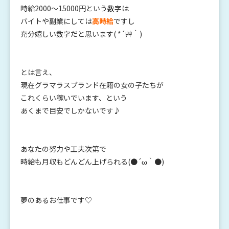
時給2000〜15000円という数字は
バイトや副業にしては
高時給
ですし
充分嬉しい数字だと思います( *´艸｀)
とは言え、
現在グラマラスブランド在籍の女の子たちが
これくらい稼いでいます、という
あくまで目安でしかないです♪
あなたの努力や工夫次第で
時給も月収もどんどん上げられる(●´ω｀●)
夢のあるお仕事です♡