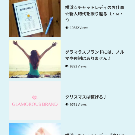
横浜☆チャットレディのお仕事
☆新人時代を振り返る（・ω・
*）
10352 Views
グラマラスブランドには、ノル
マや強制はありません♪
9893 Views
クリスマスは稼げる♪
9761 Views