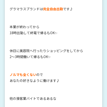
グラマラスブランドは
完全自由出勤
です♪
本業が終わってから
18時出勤して終電で帰る
もOK✨
休日に美容院へ行ったり
ショッピングをしてから
2〜3時間働いて帰るもOK✨
ノルマも全くない
ので
あなたの好きなように働けます♪
他の接客業バイトであるあるな