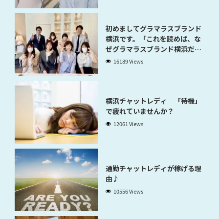
初めましてグラマラスブランド
横浜です。「これを読めば、な
ぜグラマラスブランド横浜だと
稼げるのかが分かります」
16189 Views
横浜チャットレディ 「待機」
で疲れていませんか？
12061 Views
通勤チャットレディが稼げる理
由♪
10556 Views