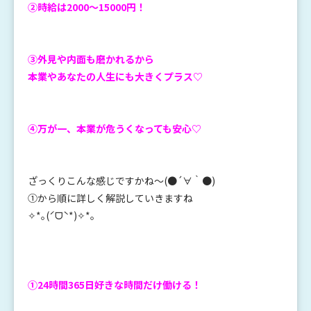
②時給は2000〜15000円！
③外見や内面も磨かれるから
本業やあなたの人生にも大きくプラス♡
④万が一、本業が危うくなっても
安心♡
ざっくりこんな感じですかね〜(●´∀｀●)
①から順に詳しく解説していきますね
✧*｡(ˊᗜˋ*)✧*｡
①24時間365日好きな時間だけ働ける！