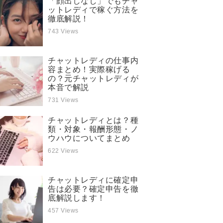
「顔出しなし」でもチャ
ットレディで稼ぐ方法を
徹底解説！
743 Views
チャットレディの仕事内
容まとめ！実際稼げる
の？元チャットレディが
本音で解説
731 Views
チャットレディとは？種
類・対象・報酬形態・ノ
ウハウについてまとめ
622 Views
チャットレディに確定申
告は必要？確定申告を徹
底解説します！
457 Views