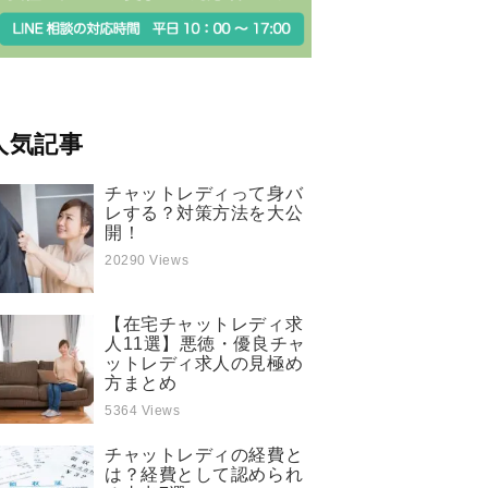
人気記事
チャットレディって身バ
レする？対策方法を大公
開！
20290 Views
【在宅チャットレディ求
人11選】悪徳・優良チャ
ットレディ求人の見極め
方まとめ
5364 Views
チャットレディの経費と
は？経費として認められ