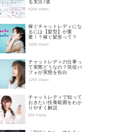
る支出7選
4206 Views
稼ぐチャットレディにな
るには【髪型】が重
要！？稼ぐ髪形って？
1890 Views
チャットレディの仕事っ
て実際どうなの？現役パ
フォが実態を告白
1295 Views
チャットレディで知って
おきたい扶養範囲をわか
りやすく解説
855 Views