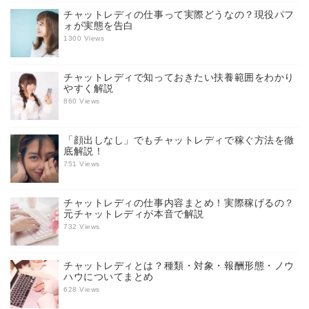
チャットレディの仕事って実際どうなの？現役パフ
ォが実態を告白
1300 Views
チャットレディで知っておきたい扶養範囲をわかり
やすく解説
860 Views
「顔出しなし」でもチャットレディで稼ぐ方法を徹
底解説！
751 Views
チャットレディの仕事内容まとめ！実際稼げるの？
元チャットレディが本音で解説
732 Views
チャットレディとは？種類・対象・報酬形態・ノウ
ハウについてまとめ
628 Views