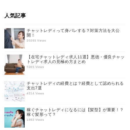
人気記事
チャットレディって身バレする？対策方法を大公
開！
20293 Views
【在宅チャットレディ求人11選】悪徳・優良チャッ
トレディ求人の見極め方まとめ
5365 Views
チャットレディの経費とは？経費として認められる
支出7選
4214 Views
稼ぐチャットレディになるには【髪型】が重要！？
稼ぐ髪形って？
1892 Views