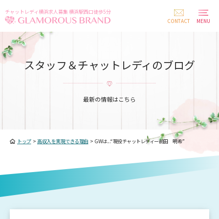
チャットレディ横浜求人募集 横浜駅西口徒歩5分
CONTACT
MENU
スタッフ＆チャットレディのブログ
最新の情報はこちら
トップ
>
高収入を実現できる理由
>
GWは...“現役チャットレディー前田 明希”