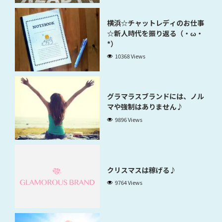
横浜☆チャットレディのお仕事
☆新人時代を振り返る（・ω・
*）
10368 Views
グラマラスブランドには、ノル
マや強制はありません♪
9896 Views
クリスマスは稼げる♪
9764 Views