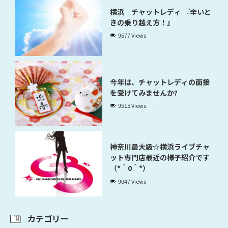
横浜 チャットレディ 『辛いと
きの乗り越え方！』
9577 Views
今年は、チャットレディの面接
を受けてみませんか?
9515 Views
神奈川最大級☆横浜ライブチャ
ット専門店最近の様子紹介です
（*＾0＾*）
9047 Views
カテゴリー