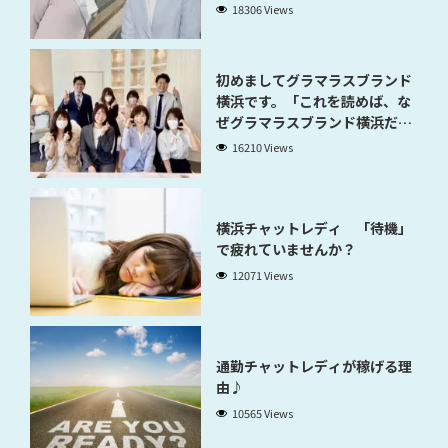
18306 Views
初めましてグラマラスブランド
横浜です。「これを読めば、な
ぜグラマラスブランド横浜だと
稼げるのかが分かります」
16210 Views
横浜チャットレディ 「待機」
で疲れていませんか？
12071 Views
通勤チャットレディが稼げる理
由♪
10565 Views