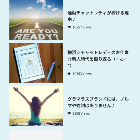
通勤チャットレディが稼げる理
由♪
10557 Views
横浜☆チャットレディのお仕事
☆新人時代を振り返る（・ω・
*）
10353 Views
グラマラスブランドには、ノル
マや強制はありません♪
9895 Views