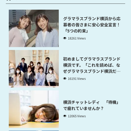
グラマラスブランド横浜から応
募者の皆さまに安心安全宣言！
「5つの約束」
18261 Views
初めましてグラマラスブランド
横浜です。「これを読めば、な
ぜグラマラスブランド横浜だと
稼げるのかが分かります」
16191 Views
横浜チャットレディ 「待機」
で疲れていませんか？
12065 Views