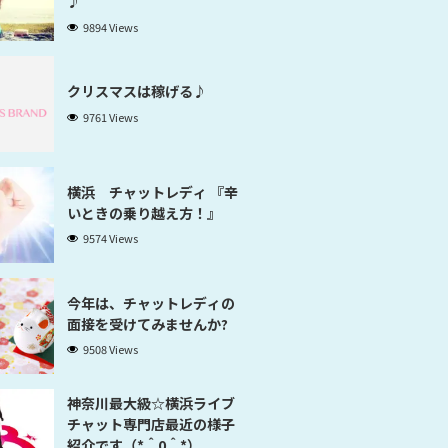
♪
9894 Views
クリスマスは稼げる♪
9761 Views
横浜 チャットレディ 『辛
いときの乗り越え方！』
9574 Views
今年は、チャットレディの
面接を受けてみませんか?
9508 Views
神奈川最大級☆横浜ライブ
チャット専門店最近の様子
紹介です（*＾0＾*）