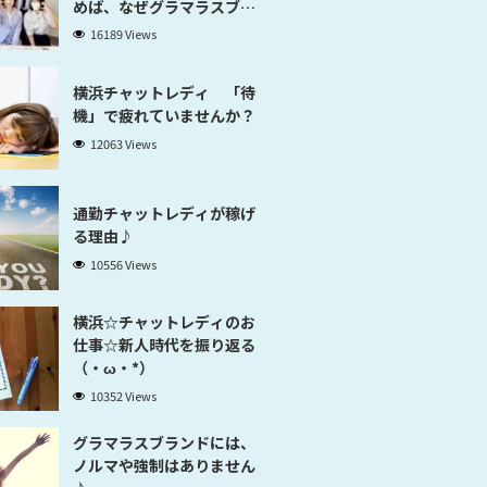
めば、なぜグラマラスブラ
ンド横浜だと稼げるのかが
16189 Views
分かります」
横浜チャットレディ 「待
機」で疲れていませんか？
12063 Views
通勤チャットレディが稼げ
る理由♪
10556 Views
横浜☆チャットレディのお
仕事☆新人時代を振り返る
（・ω・*）
10352 Views
グラマラスブランドには、
ノルマや強制はありません