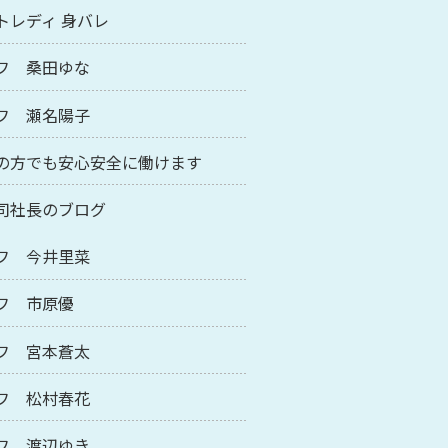
トレディ 身バレ
フ 桑田ゆな
フ 瀬名陽子
の方でも安心安全に働けます
司社長のブログ
フ 今井里菜
フ 市原優
フ 宮本蒼太
フ 松村春花
フ 渡辺ゆき