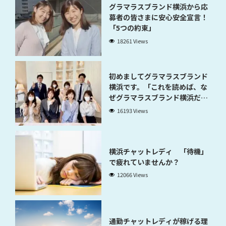
グラマラスブランド横浜から応
募者の皆さまに安心安全宣言！
「5つの約束」
18261 Views
初めましてグラマラスブランド
横浜です。「これを読めば、な
ぜグラマラスブランド横浜だと
稼げるのかが分かります」
16193 Views
横浜チャットレディ 「待機」
で疲れていませんか？
12066 Views
通勤チャットレディが稼げる理