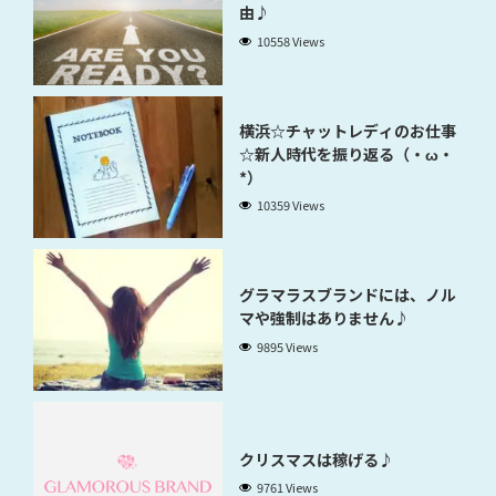
由♪
10558 Views
横浜☆チャットレディのお仕事
☆新人時代を振り返る（・ω・
*）
10359 Views
グラマラスブランドには、ノル
マや強制はありません♪
9895 Views
クリスマスは稼げる♪
9761 Views