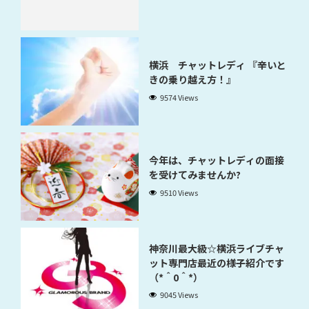
横浜 チャットレディ 『辛いと
きの乗り越え方！』
9574 Views
今年は、チャットレディの面接
を受けてみませんか?
9510 Views
神奈川最大級☆横浜ライブチャ
ット専門店最近の様子紹介です
（*＾0＾*）
9045 Views