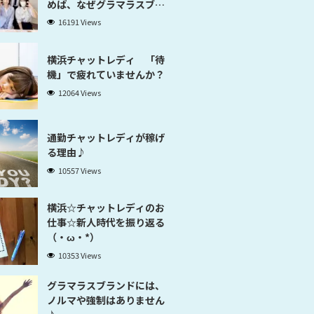
めば、なぜグラマラスブラ
ンド横浜だと稼げるのかが
16191 Views
分かります」
横浜チャットレディ 「待
機」で疲れていませんか？
12064 Views
通勤チャットレディが稼げ
る理由♪
10557 Views
横浜☆チャットレディのお
仕事☆新人時代を振り返る
（・ω・*）
10353 Views
グラマラスブランドには、
ノルマや強制はありません