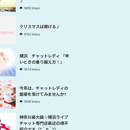
♪
9895 Views
クリスマスは稼げる♪
9761 Views
横浜 チャットレディ 『辛
いときの乗り越え方！』
9574 Views
今年は、チャットレディの
面接を受けてみませんか?
9509 Views
神奈川最大級☆横浜ライブ
チャット専門店最近の様子
紹介です（*＾0＾*）