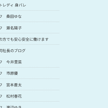
トレディ 身バレ
フ 桑田ゆな
フ 瀬名陽子
の方でも安心安全に働けます
司社長のブログ
フ 今井里菜
フ 市原優
フ 宮本蒼太
フ 松村春花
フ 渡辺ゆき