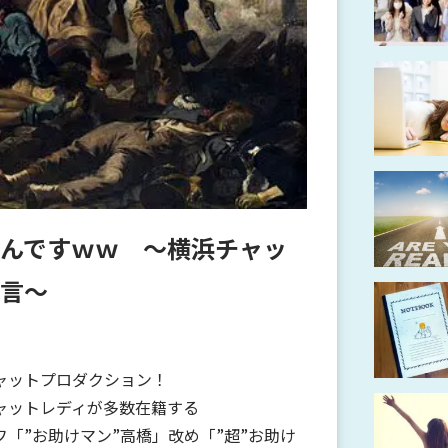
んですｗｗ ～横浜チャッ
言～
ャットプロダクション！
ャットレディが多数在籍する
「”お助けマン”高橋」改め「”超”お助け