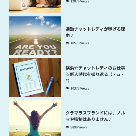
12076 Views
通勤チャットレディが稼げる理
由♪
10578 Views
横浜☆チャットレディのお仕事
☆新人時代を振り返る（・ω・
*）
10373 Views
グラマラスブランドには、ノル
マや強制はありません♪
9899 Views