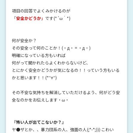
項目の回答でよくみかけるのが
「
安全かどうか
」
です(*´ω｀*)
何が安全か？
その安全って何のことか！(・д・ = ・д・)
明確になっている方もいれば
何がって聞かれたらよくわからないけど、
とにかく安全かどうかが気になるの！！っていう方もいる
かと思います！！(*‘∀‘)
その不安な気持ちを解消していただけるよう、何がどう安
全なのかをお伝えします・ω・
『怖い人が出てこないか？』
ヤ●ザとか、、暴力団系の人、強面の人
(;°-°;)))
こわい