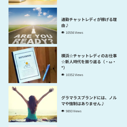
通勤チャットレディが稼げる理
由♪
10556 Views
横浜☆チャットレディのお仕事
☆新人時代を振り返る（・ω・
*）
10352 Views
グラマラスブランドには、ノル
マや強制はありません♪
9893 Views