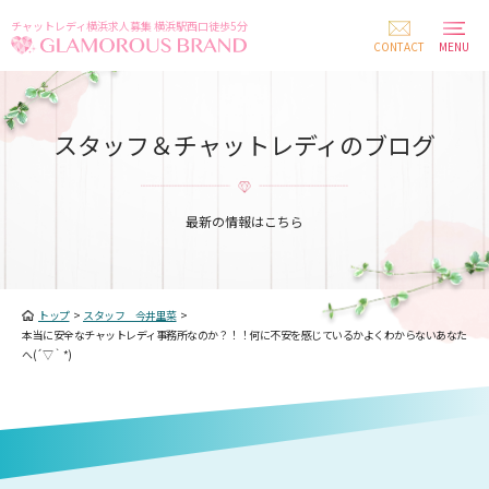
チャットレディ横浜求人募集 横浜駅西口徒歩5分
CONTACT
MENU
スタッフ＆チャットレディのブログ
最新の情報はこちら
トップ
>
スタッフ 今井里菜
>
本当に安全なチャットレディ事務所なのか？！！何に不安を感じているかよくわからないあなた
へ(´▽｀*)