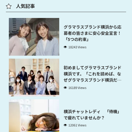
人気記事
グラマラスブランド横浜から応
募者の皆さまに安心安全宣言！
「5つの約束」
18243 Views
初めましてグラマラスブランド
横浜です。「これを読めば、な
ぜグラマラスブランド横浜だと
稼げるのかが分かります」
16189 Views
横浜チャットレディ 「待機」
で疲れていませんか？
12061 Views