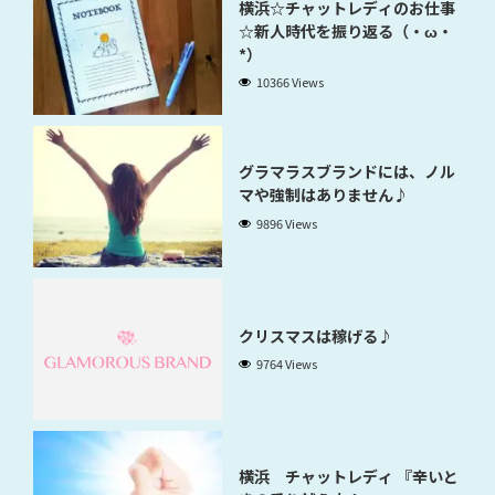
横浜☆チャットレディのお仕事
☆新人時代を振り返る（・ω・
*）
10366 Views
グラマラスブランドには、ノル
マや強制はありません♪
9896 Views
クリスマスは稼げる♪
9764 Views
横浜 チャットレディ 『辛いと