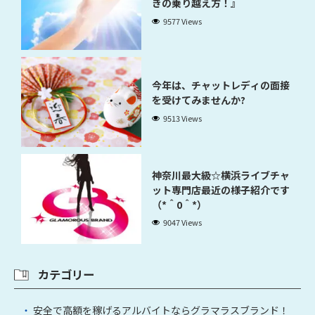
きの乗り越え方！』
9577 Views
今年は、チャットレディの面接
を受けてみませんか?
9513 Views
神奈川最大級☆横浜ライブチャ
ット専門店最近の様子紹介です
（*＾0＾*）
9047 Views
カテゴリー
安全で高額を稼げるアルバイトならグラマラスブランド！