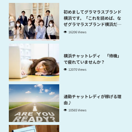
初めましてグラマラスブランド
横浜です。「これを読めば、な
ぜグラマラスブランド横浜だと
稼げるのかが分かります」
16206 Views
横浜チャットレディ 「待機」
で疲れていませんか？
12070 Views
通勤チャットレディが稼げる理
由♪
10565 Views