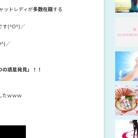
チャットレディが
多数在籍
する
です(^O^)／
^)／
つの惑星発見」！！
したｗｗｗ