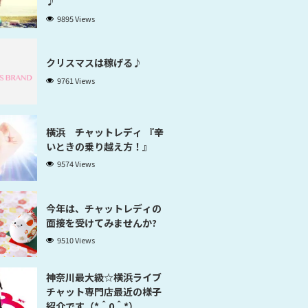
♪
9895 Views
クリスマスは稼げる♪
9761 Views
横浜 チャットレディ 『辛
いときの乗り越え方！』
9574 Views
今年は、チャットレディの
面接を受けてみませんか?
9510 Views
神奈川最大級☆横浜ライブ
チャット専門店最近の様子
紹介です（*＾0＾*）