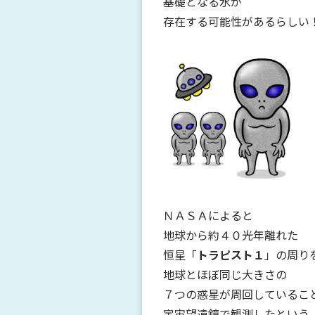
基礎となる水が
存在する可能性があるらしい
ＮＡＳＡによると
地球から約４０光年離れた
恒星「
トラピスト１
」の周り
地球とほぼ同じ大きさの
７つの惑星が周回しているこ
宇宙望遠鏡で観測したという