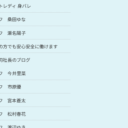
トレディ 身バレ
フ 桑田ゆな
フ 瀬名陽子
の方でも安心安全に働けます
司社長のブログ
フ 今井里菜
フ 市原優
フ 宮本蒼太
フ 松村春花
フ 渡辺ゆき