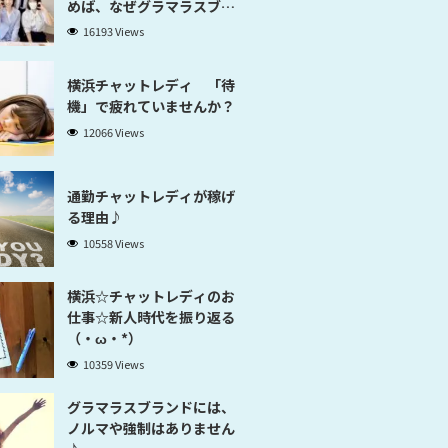
めば、なぜグラマラスブラ
ンド横浜だと稼げるのかが
16193 Views
分かります」
横浜チャットレディ 「待
機」で疲れていませんか？
12066 Views
通勤チャットレディが稼げ
る理由♪
10558 Views
横浜☆チャットレディのお
仕事☆新人時代を振り返る
（・ω・*）
10359 Views
グラマラスブランドには、
ノルマや強制はありません