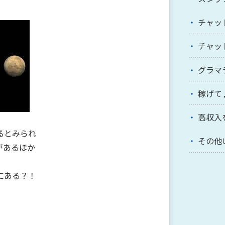
チャッ
チャッ
グラマ
稼げて
高収入
るとみられ
その他
があるほか
にある？！