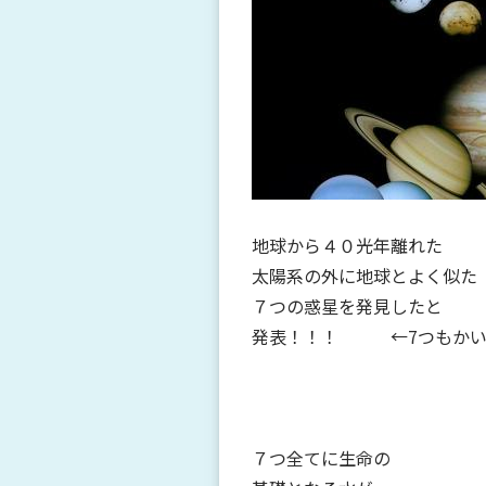
地球から４０光年離れた
太陽系の外に地球とよく似た
７つの惑星を発見したと
発表！！！ ←7つもかい
７つ全てに生命の