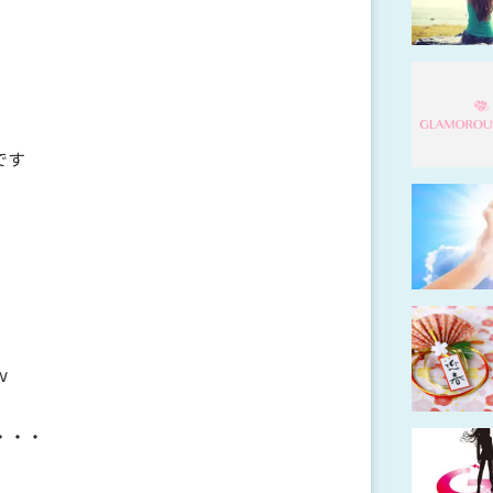
です
ｗ
・・・