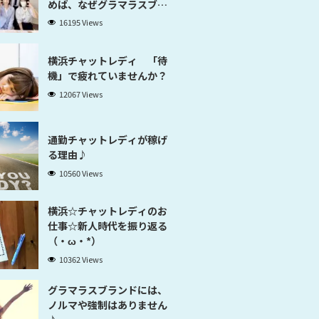
めば、なぜグラマラスブラ
ンド横浜だと稼げるのかが
16195 Views
分かります」
横浜チャットレディ 「待
機」で疲れていませんか？
12067 Views
通勤チャットレディが稼げ
る理由♪
10560 Views
横浜☆チャットレディのお
仕事☆新人時代を振り返る
（・ω・*）
10362 Views
グラマラスブランドには、
ノルマや強制はありません