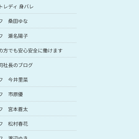
トレディ 身バレ
フ 桑田ゆな
フ 瀬名陽子
の方でも安心安全に働けます
司社長のブログ
フ 今井里菜
フ 市原優
フ 宮本蒼太
フ 松村春花
フ 渡辺ゆき