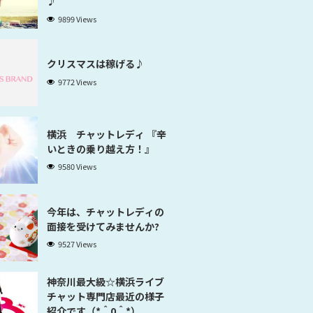
♪
9899 Views
クリスマスは稼げる♪
9772 Views
横浜 チャットレディ 『辛
いときの乗り越え方！』
9580 Views
今年は、チャットレディの
面接を受けてみませんか?
9527 Views
神奈川最大級☆横浜ライブ
チャット専門店最近の様子
紹介です（*＾0＾*）