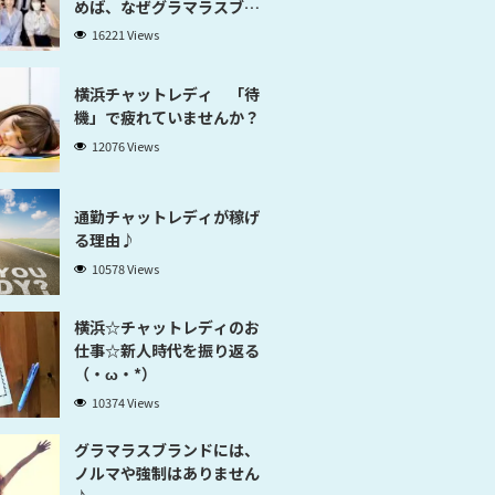
めば、なぜグラマラスブラ
ンド横浜だと稼げるのかが
16221 Views
分かります」
横浜チャットレディ 「待
機」で疲れていませんか？
12076 Views
通勤チャットレディが稼げ
る理由♪
10578 Views
横浜☆チャットレディのお
仕事☆新人時代を振り返る
（・ω・*）
10374 Views
グラマラスブランドには、
ノルマや強制はありません