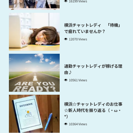
16199 Views
横浜チャットレディ 「待機」
で疲れていませんか？
12070 Views
通勤チャットレディが稼げる理
由♪
10561 Views
横浜☆チャットレディのお仕事
☆新人時代を振り返る（・ω・
*）
10364 Views