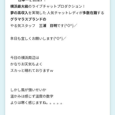
横浜最大級
のライブチャットプロダクション！
夢の高収入
を実現した 人気チャットレディが
多数在籍
する
グラマラスブランドの
やる気スタッフ
三浦 日明
です(^O^)／
本日も宜しくお願いします(^O^)／
今日の横浜周辺は
かなりお天気もよく
スカっと晴れておりますｗ
しかし風が強いせいか
温かみは感じず温度の数字
よりは寒く感じますね。。。。。