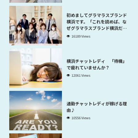
初めましてグラマラスブランド
横浜です。「これを読めば、な
ぜグラマラスブランド横浜だと
稼げるのかが分かります」
16189 Views
横浜チャットレディ 「待機」
で疲れていませんか？
12061 Views
通勤チャットレディが稼げる理
由♪
10556 Views