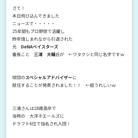
さて！
本日飛び込んできました
ニュースで・・・・・
25年間もプロ野球で活躍し
昨年惜しまれながら引退された
元
DeNAベイスターズ
番長こと
三浦 大輔
氏が ←ワタクシと同じ名字ですｗ
球団の
スペシャルアドバイザー
に
就任することが発表されました！！ ←超うれしいｗ
三浦さんは18歳高卒で
当時の 大洋ホエールズに
ドラフト6位で指名され入団！