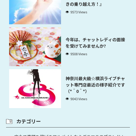
きの乗り越え方！』
9573 Views
今年は、チャットレディの面接
を受けてみませんか?
9508 Views
神奈川最大級☆横浜ライブチャ
ット専門店最近の様子紹介です
（*＾0＾*）
9043 Views
カテゴリー