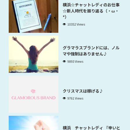
横浜☆チャットレディのお仕事
☆新人時代を振り返る（・ω・
*）
10352 Views
グラマラスブランドには、ノル
マや強制はありません♪
9893 Views
クリスマスは稼げる♪
9761 Views
横浜 チャットレディ 『辛いと