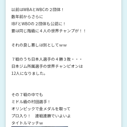
以前はWBAとWBCの２団体！
数年前からさらに
IBFとWBOの２団体も公認に！
要は同じ階級に４人の世界チャンプが！！
それの良し悪しは別としてｗｗ
７戦のうち日本人選手の４勝３敗・・・
日本ジム所属選手の世界チャンピオンは
12人になりました。
その７戦の中でも
ミドル級の村田選手！
オリンピックで金メダルを取って
プロ入り！ 連戦連勝でいよいよ
タイトルマッチｗ