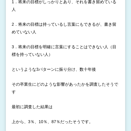
1．将来
の目標が
しっかり
とあり、
それを書
き留めて
いる
人
2．将来
の目標は
持ってい
るし言葉
にもでき
るが、書
き留
めて
いない人
3．将来
の目標を
明確に言
葉にする
ことはで
きない人
（目
標を
持ってい
ない人）
というよ
うな3パ
ターンに
振り分け
、
数十年後
その卒業
生にどの
ような影
響があっ
たかを調
査したそうで
す
最初に調
査した結
果は
上から、
3％、1
0％、8
7％だっ
たそうで
す。