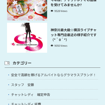
を受けてみませんか?
9528 Views
神奈川最大級☆横浜ライブチャ
ット専門店最近の様子紹介です
（*＾0＾*）
9050 Views
カテゴリー
安全で高額を稼げるアルバイトならグラマラスブランド！
スタッフ 安藤
チャットレディ 確定申告
チャットレディ 経費