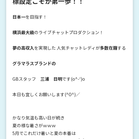
標設定こそが第一歩！！
日本一
を目指す！
横浜最大級
のライブチャットプロダクション！
夢の高収入
を実現した 人気チャットレディが
多数在籍
する
グラマラスブランドの
GBスタッフ
三浦 日明
です(o^-‘)o
本日も宜しくお願いします(^O^)／
かなり気温も高い日が続き
夏の様な暑さがｗｗｗ
5月でこれだけ暑いと夏の本番は