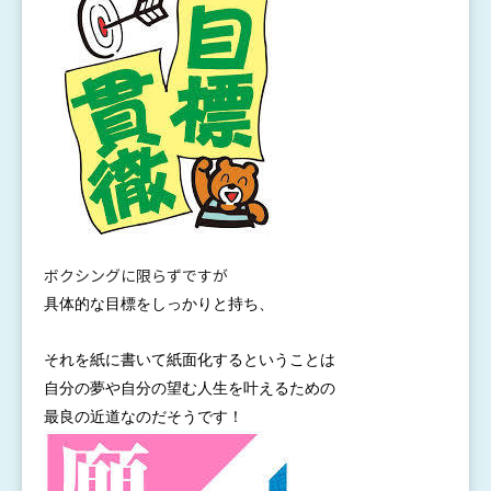
ボクシングに限らずですが
具体的な
目標をし
っかりと
持ち、
それを紙
に書いて
紙面化す
るという
ことは
自分の夢
や自分の
望む人生
を叶える
ための
最
良の近道
なのだそうです
！