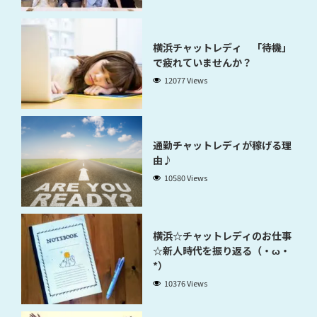
横浜チャットレディ 「待機」
で疲れていませんか？
12077 Views
通勤チャットレディが稼げる理
由♪
10580 Views
横浜☆チャットレディのお仕事
☆新人時代を振り返る（・ω・
*）
10376 Views