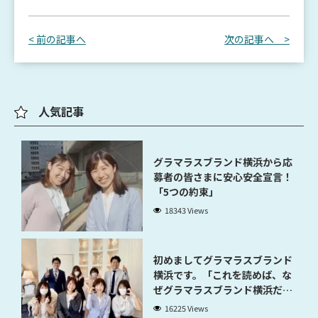
< 前の記事へ
次の記事へ >
人気記事
グラマラスブランド横浜から応
募者の皆さまに安心安全宣言！
「5つの約束」
18343 Views
初めましてグラマラスブランド
横浜です。「これを読めば、な
ぜグラマラスブランド横浜だと
稼げるのかが分かります」
16225 Views