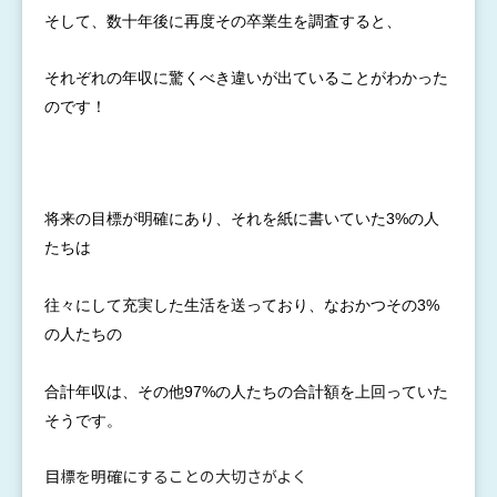
そして、
数十年後
に再度そ
の卒業生
を調査す
ると、
それぞれ
の年収に
驚くべき
違いが出
ているこ
とがわか
った
ので
す！
将来の目
標が明確
にあり、
それを紙
に書いて
いた3%
の人
たち
は
往々にし
て充実し
た生活を
送ってお
り、なお
かつその
3%
の人
たちの
合計年収
は、その
他97%
の人たち
の合計額
を上回っ
ていた
そ
うです。
目標を明確にすることの大切さがよく