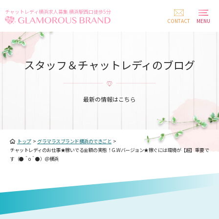
チャットレディ横浜求人募集 横浜駅西口徒歩5分
CONTACT
MENU
スタッフ＆チャットレディのブログ
最新の情報はこちら
トップ
>
グラマラスブランド横浜のできごと
>
チャットレディのお仕事★稼いでる金額の実態！G.Wバージョン★稼ぐには環境が【超】重要で
す（●＾o＾●）＠横浜