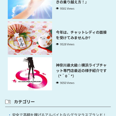
きの乗り越え方！』
9581 Views
今年は、チャットレディの面接
を受けてみませんか?
9528 Views
神奈川最大級☆横浜ライブチャ
ット専門店最近の様子紹介です
（*＾0＾*）
9050 Views
カテゴリー
安全で高額を稼げるアルバイトならグラマラスブランド！