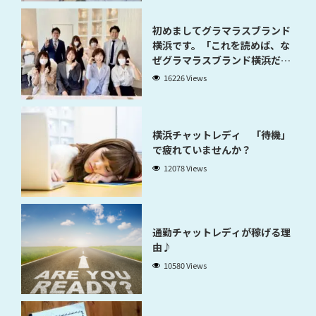
初めましてグラマラスブランド
横浜です。「これを読めば、な
ぜグラマラスブランド横浜だと
稼げるのかが分かります」
16226 Views
横浜チャットレディ 「待機」
で疲れていませんか？
12078 Views
通勤チャットレディが稼げる理
由♪
10580 Views