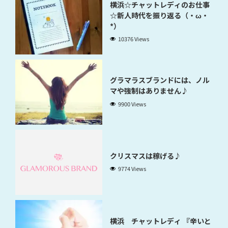
横浜☆チャットレディのお仕事
☆新人時代を振り返る（・ω・
*）
10376 Views
グラマラスブランドには、ノル
マや強制はありません♪
9900 Views
クリスマスは稼げる♪
9774 Views
横浜 チャットレディ 『辛いと