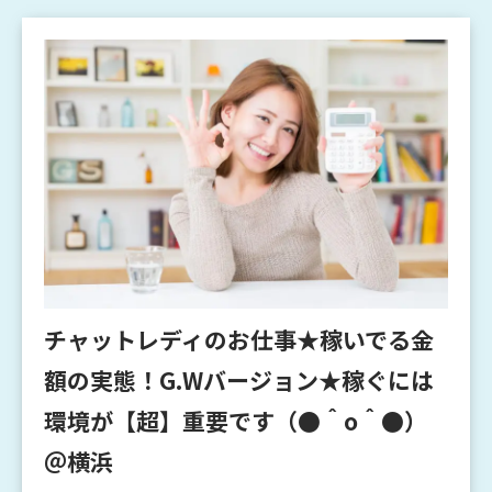
チャットレディのお仕事★稼いでる金
額の実態！G.Wバージョン★稼ぐには
環境が【超】重要です（●＾o＾●）
＠横浜