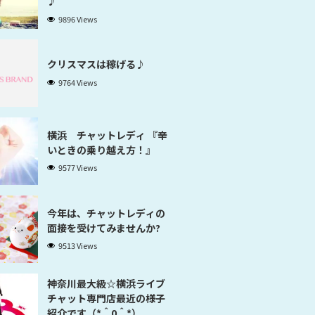
♪
9896 Views
クリスマスは稼げる♪
9764 Views
横浜 チャットレディ 『辛
いときの乗り越え方！』
9577 Views
今年は、チャットレディの
面接を受けてみませんか?
9513 Views
神奈川最大級☆横浜ライブ
チャット専門店最近の様子
紹介です（*＾0＾*）