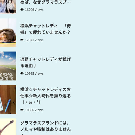
めば、なぜグラマラスブラ
ンド横浜だと稼げるのかが
16206 Views
分かります」
横浜チャットレディ 「待
機」で疲れていませんか？
12071 Views
通勤チャットレディが稼げ
る理由♪
10565 Views
横浜☆チャットレディのお
仕事☆新人時代を振り返る
（・ω・*）
10366 Views
グラマラスブランドには、
ノルマや強制はありません