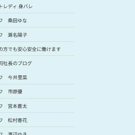
トレディ 身バレ
フ 桑田ゆな
フ 瀬名陽子
の方でも安心安全に働けます
司社長のブログ
フ 今井里菜
フ 市原優
フ 宮本蒼太
フ 松村春花
フ 渡辺ゆき