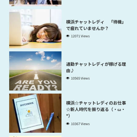
横浜チャットレディ 「待機」
で疲れていませんか？
12071 Views
通勤チャットレディが稼げる理
由♪
10565 Views
横浜☆チャットレディのお仕事
☆新人時代を振り返る（・ω・
*）
10367 Views