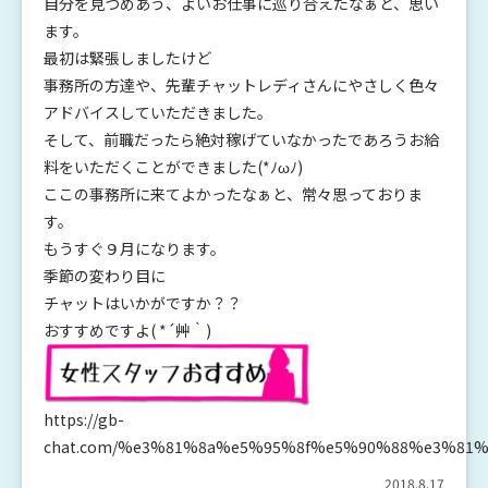
自分を見つめあう、よいお仕事に巡り合えたなぁと、思い
ます。
最初は緊張しましたけど
事務所の方達や、先輩チャットレディさんにやさしく色々
アドバイスしていただきました。
そして、
前職だったら絶対稼げていなかったであろうお給
料をいただくこと
ができました(*ﾉωﾉ)
ここの事務所に来てよかったなぁと、常々思っておりま
す。
もうすぐ９月になります。
季節の変わり目に
チャットはいかがですか？？
おすすめですよ( *´艸｀)
https://gb-
chat.com/%e3%81%8a%e5%95%8f%e5%90%88%e3%81%
2018.8.17