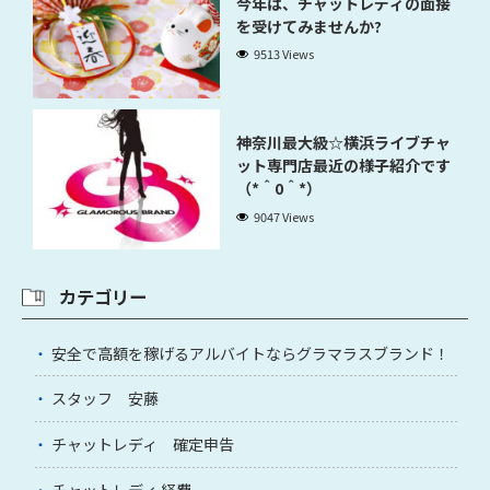
今年は、チャットレディの面接
を受けてみませんか?
9513 Views
神奈川最大級☆横浜ライブチャ
ット専門店最近の様子紹介です
（*＾0＾*）
9047 Views
カテゴリー
安全で高額を稼げるアルバイトならグラマラスブランド！
スタッフ 安藤
チャットレディ 確定申告
チャットレディ 経費