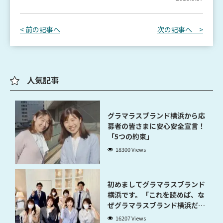
< 前の記事へ
次の記事へ >
人気記事
グラマラスブランド横浜から応
募者の皆さまに安心安全宣言！
「5つの約束」
18300 Views
初めましてグラマラスブランド
横浜です。「これを読めば、な
ぜグラマラスブランド横浜だと
稼げるのかが分かります」
16207 Views