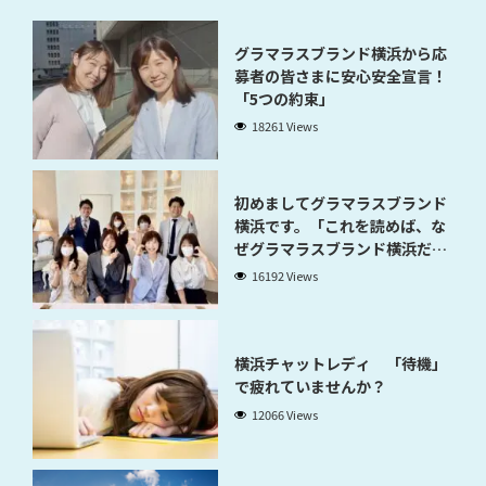
グラマラスブランド横浜から応
募者の皆さまに安心安全宣言！
「5つの約束」
18261 Views
初めましてグラマラスブランド
横浜です。「これを読めば、な
ぜグラマラスブランド横浜だと
稼げるのかが分かります」
16192 Views
横浜チャットレディ 「待機」
で疲れていませんか？
12066 Views