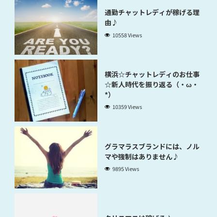
通勤チャットレディが稼げる理
由♪
10558 Views
横浜☆チャットレディのお仕事
☆新人時代を振り返る（・ω・
*）
10359 Views
グラマラスブランドには、ノル
マや強制はありません♪
9895 Views