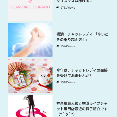
クリスマスは稼げる♪
9761 Views
横浜 チャットレディ 『辛いと
きの乗り越え方！』
9574 Views
今年は、チャットレディの面接
を受けてみませんか?
9510 Views
神奈川最大級☆横浜ライブチャ
ット専門店最近の様子紹介です
（*＾0＾*）