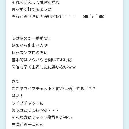
それを研究して練習を重ね
まっすぐ打てるように
それからさらに力強い打球に！！！ （●＾o＾●）
要は始めが一番重要！
始めから出来る人や
レッスンプロの方に
基本的はノウハウを聞いておけば
何倍も早く上達したに違いないｗｗ
さて
ここでライブチャットと何が共通してる！？？
はい！
ライブチャットに
興味はあっても不安・・・
そんな方にチャット業界歴が長い
三浦から一言ｗｗ