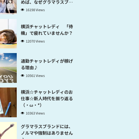
めば、なぜグラマラスブラ
ンド横浜だと稼げるのかが
16198 Views
分かります」
横浜チャットレディ 「待
機」で疲れていませんか？
12070 Views
通勤チャットレディが稼げ
る理由♪
10561 Views
横浜☆チャットレディのお
仕事☆新人時代を振り返る
（・ω・*）
10363 Views
グラマラスブランドには、
ノルマや強制はありません