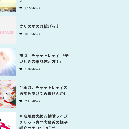
♪
9895 Views
クリスマスは稼げる♪
9761 Views
横浜 チャットレディ 『辛
いときの乗り越え方！』
9576 Views
今年は、チャットレディの
面接を受けてみませんか?
9511 Views
神奈川最大級☆横浜ライブ
チャット専門店最近の様子
紹介です（*＾0＾*）