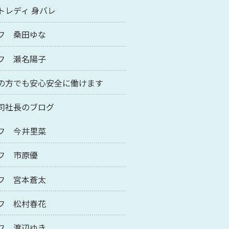
トレディ 身バレ
フ 桑田ゆな
フ 瀬名陽子
の方でも安心安全に働けます
司社長のブログ
フ 今井里菜
フ 市原優
フ 宮本蒼太
フ 松村春花
フ 渡辺ゆき