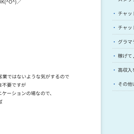
(^O^)／
チャッ
チャッ
グラマ
稼げて
高収入
客業ではないような気がするので
その他
は不要ですが
ニケーションの場なので、
ば