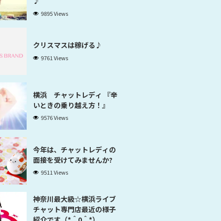
♪
9895 Views
クリスマスは稼げる♪
9761 Views
横浜 チャットレディ 『辛
いときの乗り越え方！』
9576 Views
今年は、チャットレディの
面接を受けてみませんか?
9511 Views
神奈川最大級☆横浜ライブ
チャット専門店最近の様子
紹介です（*＾0＾*）