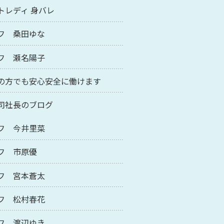
トレディ 身バレ
フ 桑田ゆな
フ 瀬名陽子
の方でも安心安全に働けます
司社長のブログ
フ 今井里菜
フ 市原優
フ 宮本蒼太
フ 松村春花
フ 渡辺ゆき