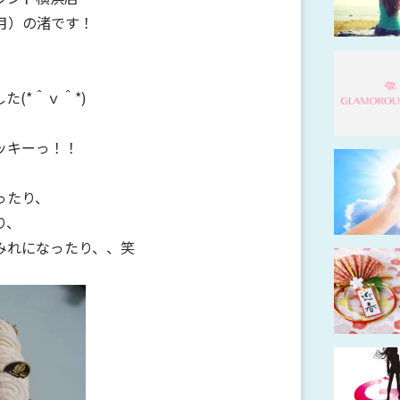
月）の渚です！
(*＾ｖ＾*)
ッキーっ！！
ったり、
り、
みれになったり、、笑