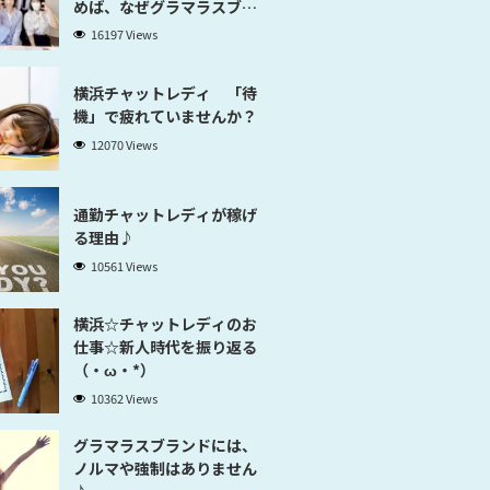
めば、なぜグラマラスブラ
ンド横浜だと稼げるのかが
16197 Views
分かります」
横浜チャットレディ 「待
機」で疲れていませんか？
12070 Views
通勤チャットレディが稼げ
る理由♪
10561 Views
横浜☆チャットレディのお
仕事☆新人時代を振り返る
（・ω・*）
10362 Views
グラマラスブランドには、
ノルマや強制はありません