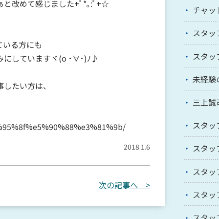
改めて感じました+ﾟ*｡:ﾟ+☆
チャッ
スタッ
ている方にも
スタッ
していますヾ(o ･∀･)ﾉ♪
未経験
事したい方は、
三上誠
スタッ
%95%8f%e5%90%88%e3%81%9b/
2018.1.6
スタッ
スタッ
次の記事へ >
スタッ
スタッ