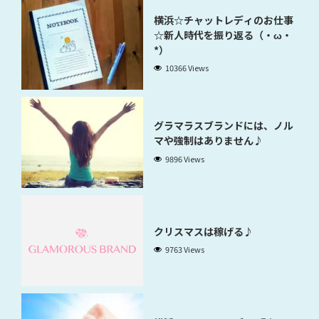
横浜☆チャットレディのお仕事
☆新人時代を振り返る（・ω・
*）
10366 Views
グラマラスブランドには、ノル
マや強制はありません♪
9896 Views
クリスマスは稼げる♪
9763 Views