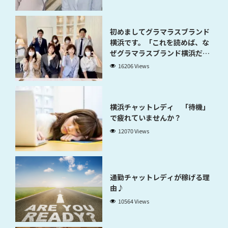
初めましてグラマラスブランド
横浜です。「これを読めば、な
ぜグラマラスブランド横浜だと
稼げるのかが分かります」
16206 Views
横浜チャットレディ 「待機」
で疲れていませんか？
12070 Views
通勤チャットレディが稼げる理
由♪
10564 Views