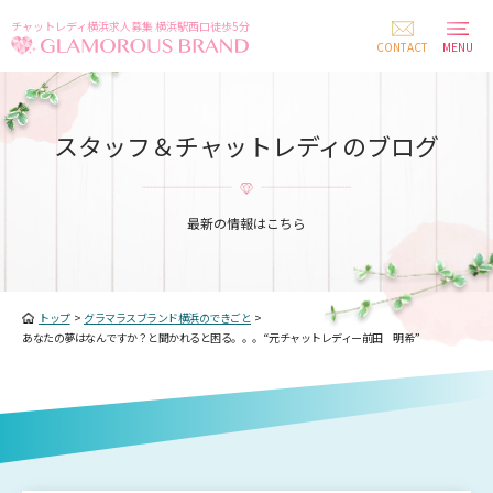
チャットレディ横浜求人募集 横浜駅西口徒歩5分
CONTACT
MENU
スタッフ＆チャットレディのブログ
最新の情報はこちら
トップ
>
グラマラスブランド横浜のできごと
>
あなたの夢はなんですか？と聞かれると困る。。。“元チャットレディー前田 明希”