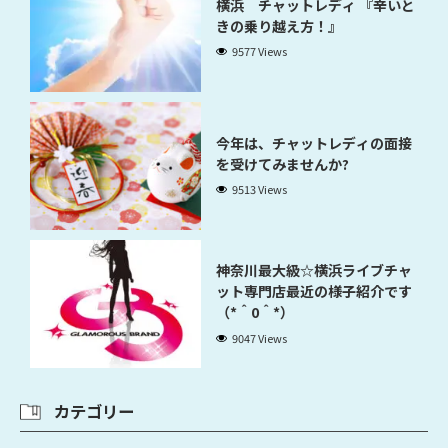
横浜 チャットレディ 『辛いと
きの乗り越え方！』
9577 Views
今年は、チャットレディの面接
を受けてみませんか?
9513 Views
神奈川最大級☆横浜ライブチャ
ット専門店最近の様子紹介です
（*＾0＾*）
9047 Views
カテゴリー