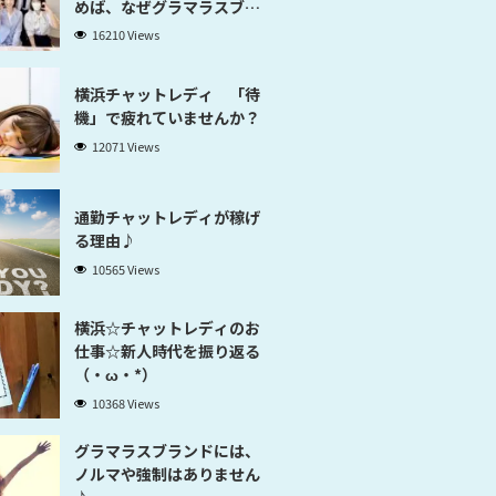
めば、なぜグラマラスブラ
ンド横浜だと稼げるのかが
16210 Views
分かります」
横浜チャットレディ 「待
機」で疲れていませんか？
12071 Views
通勤チャットレディが稼げ
る理由♪
10565 Views
横浜☆チャットレディのお
仕事☆新人時代を振り返る
（・ω・*）
10368 Views
グラマラスブランドには、
ノルマや強制はありません