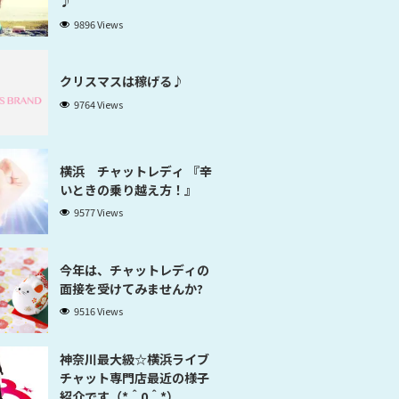
♪
9896 Views
クリスマスは稼げる♪
9764 Views
横浜 チャットレディ 『辛
いときの乗り越え方！』
9577 Views
今年は、チャットレディの
面接を受けてみませんか?
9516 Views
神奈川最大級☆横浜ライブ
チャット専門店最近の様子
紹介です（*＾0＾*）