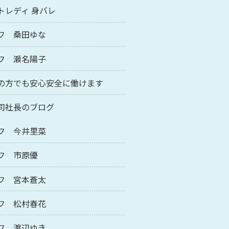
トレディ 身バレ
フ 桑田ゆな
フ 瀬名陽子
の方でも安心安全に働けます
司社長のブログ
フ 今井里菜
フ 市原優
フ 宮本蒼太
フ 松村春花
フ 渡辺ゆき