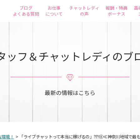
ブログ
お仕事
チャットレディ
報酬・特典
高
よくある質問
について
の声
ボーナス
タッフ＆チャットレディのブ
最新の情報はこちら
な環境！
>
「ライブチャットって本当に稼げるの」?!?!⑧≪神奈川地域で最