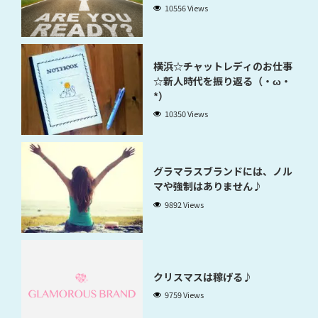
10556 Views
横浜☆チャットレディのお仕事
☆新人時代を振り返る（・ω・
*）
10350 Views
グラマラスブランドには、ノル
マや強制はありません♪
9892 Views
クリスマスは稼げる♪
9759 Views