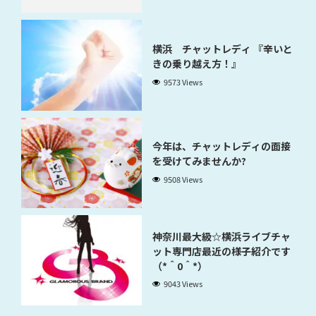
横浜 チャットレディ 『辛いと
きの乗り越え方！』
9573 Views
今年は、チャットレディの面接
を受けてみませんか?
9508 Views
神奈川最大級☆横浜ライブチャ
ット専門店最近の様子紹介です
（*＾0＾*）
9043 Views