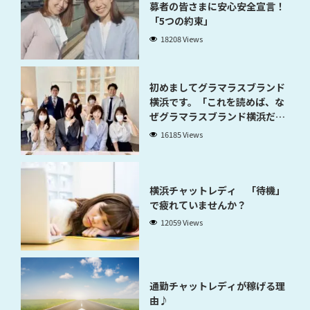
募者の皆さまに安心安全宣言！
「5つの約束」
18208 Views
初めましてグラマラスブランド
横浜です。「これを読めば、な
ぜグラマラスブランド横浜だと
稼げるのかが分かります」
16185 Views
横浜チャットレディ 「待機」
で疲れていませんか？
12059 Views
通勤チャットレディが稼げる理
由♪