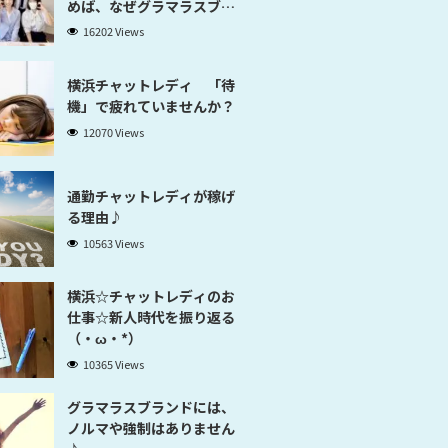
めば、なぜグラマラスブラ
ンド横浜だと稼げるのかが
16202 Views
分かります」
横浜チャットレディ 「待
機」で疲れていませんか？
12070 Views
通勤チャットレディが稼げ
る理由♪
10563 Views
横浜☆チャットレディのお
仕事☆新人時代を振り返る
（・ω・*）
10365 Views
グラマラスブランドには、
ノルマや強制はありません