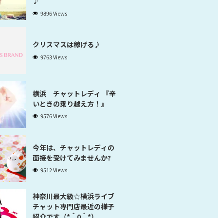
♪
9896 Views
クリスマスは稼げる♪
9763 Views
横浜 チャットレディ 『辛
いときの乗り越え方！』
9576 Views
今年は、チャットレディの
面接を受けてみませんか?
9512 Views
神奈川最大級☆横浜ライブ
チャット専門店最近の様子
紹介です（*＾0＾*）