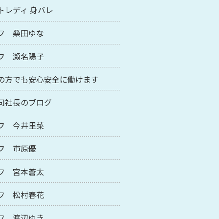
トレディ 身バレ
フ 桑田ゆな
フ 瀬名陽子
の方でも安心安全に働けます
司社長のブログ
フ 今井里菜
フ 市原優
フ 宮本蒼太
フ 松村春花
フ 渡辺ゆき