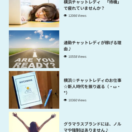
横浜チャットレディ 「待機」
で疲れていませんか？
12066 Views
通勤チャットレディが稼げる理
由♪
10558 Views
横浜☆チャットレディのお仕事
☆新人時代を振り返る（・ω・
*）
10360 Views
グラマラスブランドには、ノル
マや強制はありません♪