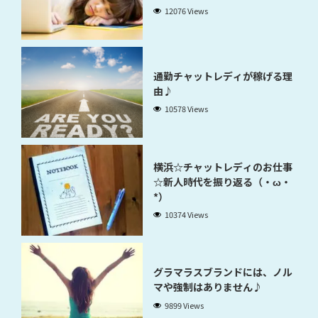
12076 Views
通勤チャットレディが稼げる理
由♪
10578 Views
横浜☆チャットレディのお仕事
☆新人時代を振り返る（・ω・
*）
10374 Views
グラマラスブランドには、ノル
マや強制はありません♪
9899 Views