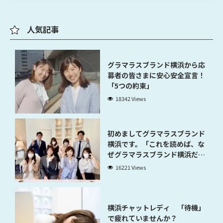
人気記事
グラマラスブランド横浜から応
募者の皆さまに安心安全宣言！
「5つの約束」
18342 Views
初めましてグラマラスブランド
横浜です。「これを読めば、な
ぜグラマラスブランド横浜だと
稼げるのかが分かります」
16221 Views
横浜チャットレディ 「待機」
で疲れていませんか？