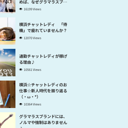
めば、なぜグラマラスブラ
ンド横浜だと稼げるのかが
16199 Views
分かります」
横浜チャットレディ 「待
機」で疲れていませんか？
12070 Views
通勤チャットレディが稼げ
る理由♪
10561 Views
横浜☆チャットレディのお
仕事☆新人時代を振り返る
（・ω・*）
10364 Views
グラマラスブランドには、
ノルマや強制はありません