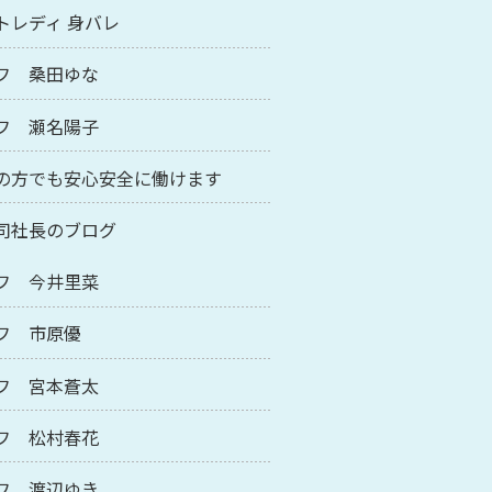
トレディ 身バレ
フ 桑田ゆな
フ 瀬名陽子
の方でも安心安全に働けます
司社長のブログ
フ 今井里菜
フ 市原優
フ 宮本蒼太
フ 松村春花
フ 渡辺ゆき