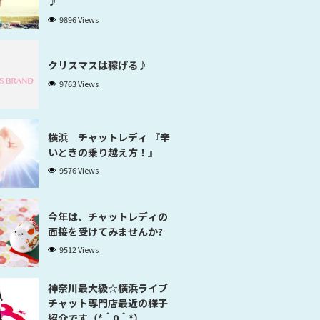
♪
9896 Views
クリスマスは稼げる♪
9763 Views
横浜 チャットレディ 『辛
いときの乗り越え方！』
9576 Views
今年は、チャットレディの
面接を受けてみませんか?
9512 Views
神奈川最大級☆横浜ライブ
チャット専門店最近の様子
紹介です（*＾0＾*）