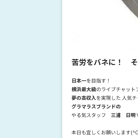
苦労をバネに！ そ
日本一
を目指す！
横浜最大級
のライブチャット
夢の高収入
を実現した 人気
グラマラスブランドの
やる気スタッフ
三浦 日明
本日も宜しくお願いします(^O