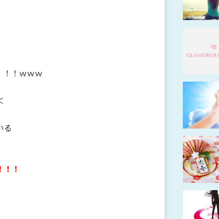
！！！ｗｗｗ
＜
いる
！！！