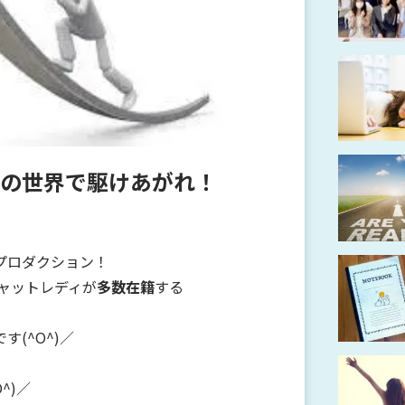
の世界で駆けあがれ！
プロダクション！
チャットレディが
多数在籍
する
です(^O^)／
^)／