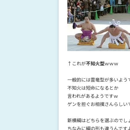
↑これが
不知火型
ｗｗｗ
一般的には雲竜型が多いよう
不知火は短命になるとか
言われがあるようですｗ
ゲンを担ぐお相撲さんらしい
新横綱はどちらを選ぶのでし
ちなみに綱の形も違うんです