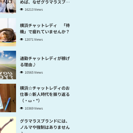
めば、なぜグラマラスブラ
ンド横浜だと稼げるのかが
16213 Views
分かります」
横浜チャットレディ 「待
機」で疲れていませんか？
12071 Views
通勤チャットレディが稼げ
る理由♪
10565 Views
横浜☆チャットレディのお
仕事☆新人時代を振り返る
（・ω・*）
10369 Views
グラマラスブランドには、
ノルマや強制はありません