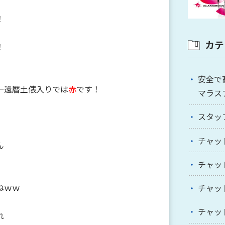
！
カテ
！
安全で
←還暦土俵入りでは
赤
です！
マラス
スタッ
チャッ
ん
チャッ
ねｗｗ
チャッ
チャッ
れ