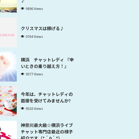
♪
9896 Views
クリスマスは稼げる♪
9764 Views
横浜 チャットレディ 『辛
いときの乗り越え方！』
9577 Views
今年は、チャットレディの
面接を受けてみませんか?
9516 Views
神奈川最大級☆横浜ライブ
チャット専門店最近の様子
紹介です（*＾0＾*）