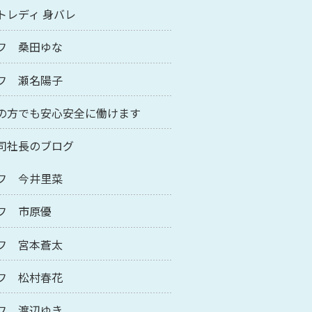
トレディ 身バレ
フ 桑田ゆな
フ 瀬名陽子
の方でも安心安全に働けます
司社長のブログ
フ 今井里菜
フ 市原優
フ 宮本蒼太
フ 松村春花
フ 渡辺ゆき