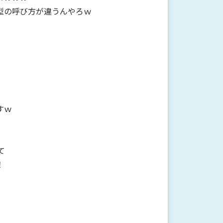
型の呼び方が違うんやろｗ
すｗ
て
！