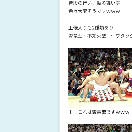
普段の行い、振る舞い等
色々大変そうですｗｗｗ
土俵入りも2種類あり
雲竜型・不知火型 ←ワタク
↑ これは
雲竜型
ですｗｗｗ