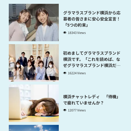
グラマラスブランド横浜から応
募者の皆さまに安心安全宣言！
「5つの約束」
18343 Views
初めましてグラマラスブランド
横浜です。「これを読めば、な
ぜグラマラスブランド横浜だと
稼げるのかが分かります」
16224 Views
横浜チャットレディ 「待機」
で疲れていませんか？
12077 Views