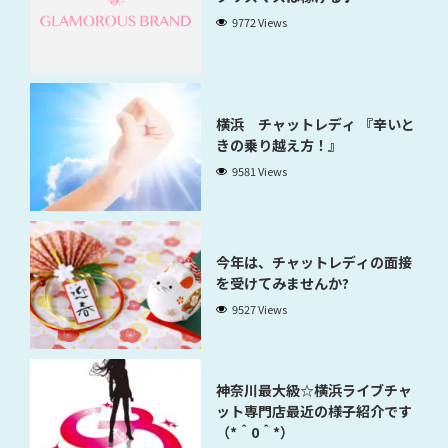
9772 Views
横浜 チャットレディ 『辛いと
きの乗り越え方！』
9581 Views
今年は、チャットレディの面接
を受けてみませんか?
9527 Views
神奈川最大級☆横浜ライブチャ
ット専門店最近の様子紹介です
（*＾0＾*）