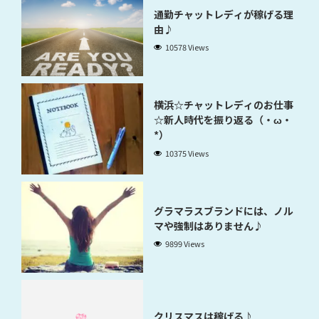
通勤チャットレディが稼げる理
由♪
10578 Views
横浜☆チャットレディのお仕事
☆新人時代を振り返る（・ω・
*）
10375 Views
グラマラスブランドには、ノル
マや強制はありません♪
9899 Views
クリスマスは稼げる♪