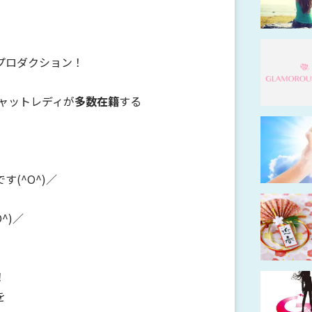
プロダクション！
チャットレディが
多数在籍
する
です(^O^)／
^)／
！
を