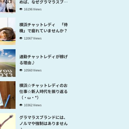
めば、なぜグラマラスブラ
ンド横浜だと稼げるのかが
16196 Views
分かります」
横浜チャットレディ 「待
機」で疲れていませんか？
12067 Views
通勤チャットレディが稼げ
る理由♪
10560 Views
横浜☆チャットレディのお
仕事☆新人時代を振り返る
（・ω・*）
10362 Views
グラマラスブランドには、
ノルマや強制はありません