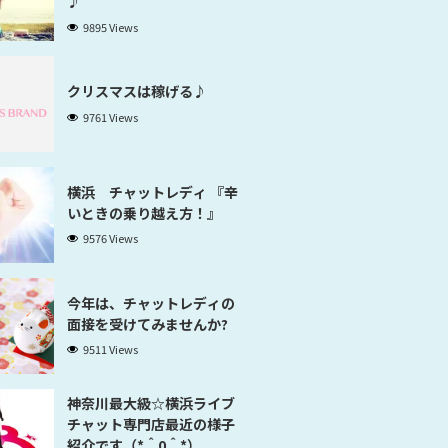
♪
9895 Views
クリスマスは稼げる♪
9761 Views
横浜 チャットレディ 『辛
いときの乗り越え方！』
9576 Views
今年は、チャットレディの
面接を受けてみませんか?
9511 Views
神奈川最大級☆横浜ライブ
チャット専門店最近の様子
紹介です（*＾0＾*）