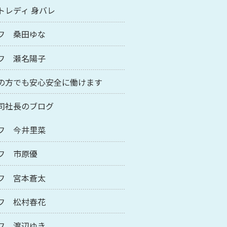
トレディ 身バレ
フ 桑田ゆな
フ 瀬名陽子
の方でも安心安全に働けます
司社長のブログ
フ 今井里菜
フ 市原優
フ 宮本蒼太
フ 松村春花
フ 渡辺ゆき